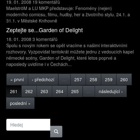
19. 01. 2008
19 komentářů
MaelströM a LU MKP představuje: Fenomény (nejen)
moderního comicsu, filmu, hudby, her a životního stylu. 24.1. a
31.1. v Městské Knihovně
Zeptejte se...Garden of Delight
18. 01. 2008
3 komentářů
Spolu s novým rokem se opět vracíme s našimi interaktivními
rozhovory. Vyzpovídat tentokrát můžete jednu z vedoucích kapel
německé scény, Garden of Delight, které letos poprvé a
naposledy uvidíme i v Čechách...
« první
‹ předchozí
…
257
258
259
260
261
262
263
264
265
…
následující ›
poslední »