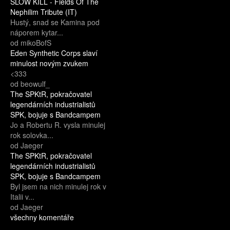
SLOW KILL - Fields Of The
Nephilim Tribute (IT)
Hustý, snad se Kamina pod
náporem kytar...
od mikoBofS
Eden Synthetic Corps slaví
minulost novým zvukem
<333
od beowulf_
The SPKtR, pokračovatel
legendárních industrialistů
SPK, bojuje s Bandcampem
Jo a Robertu R. vysla minulej
rok solovka...
od Jaeger
The SPKtR, pokračovatel
legendárních industrialistů
SPK, bojuje s Bandcampem
Byl jsem na nich minulej rok v
Italii v...
od Jaeger
všechny komentáře