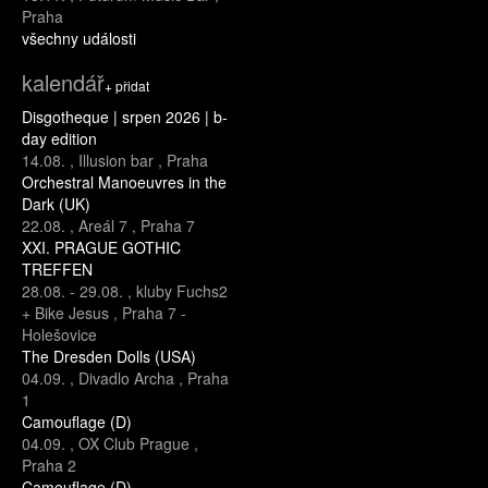
Praha
všechny události
kalendář
+ přidat
Disgotheque | srpen 2026 | b-
day edition
14.08.
,
Illusion bar
,
Praha
Orchestral Manoeuvres in the
Dark (UK)
22.08.
,
Areál 7
,
Praha 7
XXI. PRAGUE GOTHIC
TREFFEN
28.08.
-
29.08.
,
kluby Fuchs2
+ Bike Jesus
,
Praha 7 -
Holešovice
The Dresden Dolls (USA)
04.09.
,
Divadlo Archa
,
Praha
1
Camouflage (D)
04.09.
,
OX Club Prague
,
Praha 2
Camouflage (D)