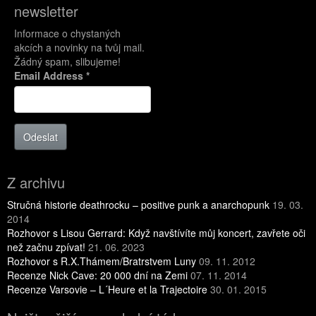
newsletter
Informace o chystaných
akcích a novinky na tvůj mail.
Žádný spam, slibujeme!
Email Address
*
Odeslat
Z archivu
Stručná historie deathrocku – positive punk a anarchopunk
19. 03.
2014
Rozhovor s Lisou Gerrard: Když navštívíte můj koncert, zavřete oči
než začnu zpívat!
21. 06. 2023
Rozhovor s R.X.Thámem/Bratrstvem Luny
09. 11. 2012
Recenze Nick Cave: 20 000 dní na Zemi
07. 11. 2014
Recenze Varsovie – L´Heure et la Trajectoire
30. 01. 2015