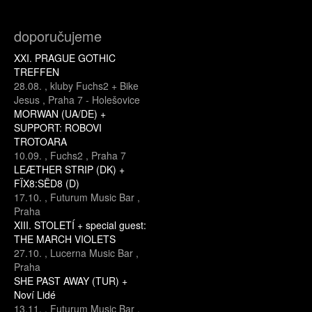
doporučujeme
XXI. PRAGUE GOTHIC
TREFFEN
28.08.
,
kluby Fuchs2 + Bike
Jesus
,
Praha 7 - Holešovice
MORWAN (UA/DE) +
SUPPORT: ROBOVI
TROTOARA
10.09.
,
Fuchs2
,
Praha 7
LEÆTHER STRIP (DK) +
FÏX8:SËD8 (D)
17.10.
,
Futurum Music Bar
,
Praha
XIII. STOLETÍ + special guest:
THE MARCH VIOLETS
27.10.
,
Lucerna Music Bar
,
Praha
SHE PAST AWAY (TUR) +
Noví Lidé
13.11.
,
Futurum Music Bar
,