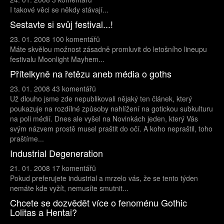
I takové věci se někdy stávají...
Sestavte si svůj festival...!
23. 01. 2008
100 komentářů
Máte skvělou možnost zásadně promluvit do letošního lineupu
festivalu Moonlight Mayhem...
Přítelkyně na řetězu aneb média o goths
23. 01. 2008
43 komentářů
Už dlouho jsme zde nepublikovali nějaký ten článek, který
poukazuje na rozdílné způsoby nahlížení na gotickou subkulturu
na poli médií. Dnes ale vyšel na Novinkách jeden, který Vás
svým názvem prostě musel praštit do očí. A koho nepraštil, toho
praštíme...
Industrial Degeneration
21. 01. 2008
17 komentářů
Pokud preferujete industrial a mrzelo vás, že se tento týden
nemáte kde vyžít, nemusíte smutnit...
Chcete se dozvědět více o fenoménu Gothic
Lolitas a Hentai?