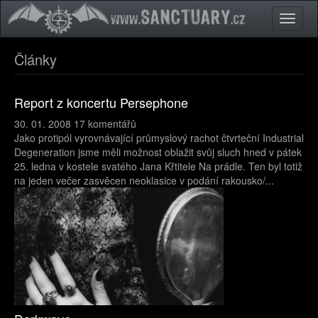
Přejít k hlavnímu obsahu
Toggle
naviga
Články
Report z koncertu Persephone
30. 01. 2008
17 komentářů
Jako protipól vyrovnávající průmyslový rachot čtvrteční Industrial
Degeneration jsme měli možnost oblažit svůj sluch hned v pátek
25. ledna v kostele svatého Jana Křtitele Na prádle. Ten byl totiž
na jeden večer zasvěcen neoklasice v podání rakousko/...