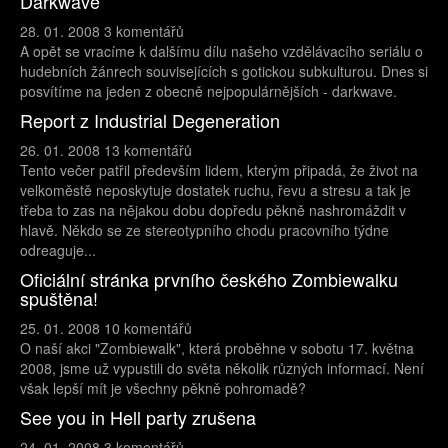
Darkwave
28. 01. 2008
3 komentářů
A opět se vracíme k dalšímu dílu našeho vzdělávacího seriálu o
hudebních žánrech souvisejících s gotickou subkulturou. Dnes si
posvítíme na jeden z obecně nejpopulárnějších - darkwave.
Report z Industrial Degeneration
26. 01. 2008
13 komentářů
Tento večer patřil především lidem, kterým připadá, že život na
velkoměstě neposkytuje dostatek ruchu, řevu a stresu a tak je
třeba to zas na nějakou dobu dopředu pěkně nashromáždit v
hlavě. Někdo se ze stereotypního chodu pracovního týdne
odreaguje...
Oficiální stránka prvního českého Zombiewalku
spuštěna!
25. 01. 2008
10 komentářů
O naší akci "Zombiewalk", která proběhne v sobotu 17. května
2008, jsme už vypustili do světa několik různých informací. Není
však lepší mít je všechny pěkně pohromadě?
See you in Hell party zrušena
24. 01. 2008
3 komentářů