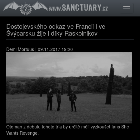
Přejít k hlavnímu obsahu
Toggle
naviga
Dostojevského odkaz ve Francii i ve
Švýcarsku žije i díky Raskolnikov
Demi Mortuus
| 09.11.2017 19:20
Otoman z debutu tohoto tria by určitě měli vyzkoušet fans She
Wants Revenge.