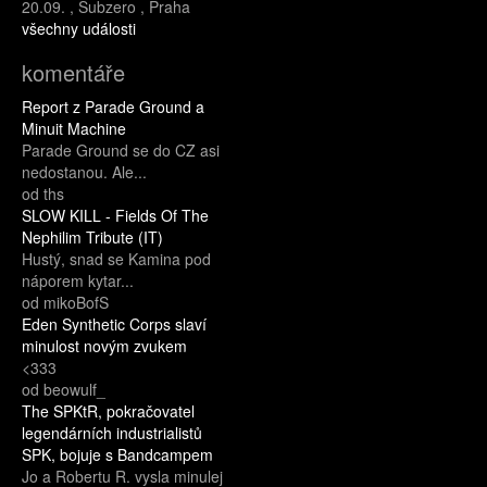
20.09.
,
Subzero
,
Praha
všechny události
komentáře
Report z Parade Ground a
Minuit Machine
Parade Ground se do CZ asi
nedostanou. Ale...
od ths
SLOW KILL - Fields Of The
Nephilim Tribute (IT)
Hustý, snad se Kamina pod
náporem kytar...
od mikoBofS
Eden Synthetic Corps slaví
minulost novým zvukem
<333
od beowulf_
The SPKtR, pokračovatel
legendárních industrialistů
SPK, bojuje s Bandcampem
Jo a Robertu R. vysla minulej