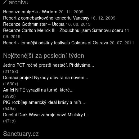
Z archivu
Recenze mulpHia - Wartorn
20. 11. 2009
Report z comebackového koncertu Vanessy
18. 12. 2009
Recenze Gothminister – Utopia
16. 08. 2013
Recenze Carlton Mellick III - Zbouchnul jsem Satanovu dceru
11.
09. 2019
Report - temnější odstíny festivalu Colours of Ostrava
20. 07. 2011
Nejčtenější za poslední týden
Jedno PGT ročně prostě nestačí. Přidáváme...
(2119x)
Domácí projekt Nyxady otevírá na novém...
(1630x)
Amíci NITE vyrazili na turné, které...
(699x)
PIG rozbíjejí americký ideál krásy a míří...
(549x)
Dnešní Dark Wave zahraje nové Ministry i...
(471x)
Sanctuary.cz