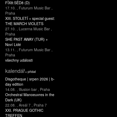
FÏX8:SËD8 (D)
17.10.
,
Futurum Music Bar
,
Praha
XIII. STOLETÍ + special guest:
THE MARCH VIOLETS
27.10.
,
Lucerna Music Bar
,
Praha
SHE PAST AWAY (TUR) +
Noví Lidé
13.11.
,
Futurum Music Bar
,
Praha
všechny události
kalendář
+ přidat
Disgotheque | srpen 2026 | b-
day edition
14.08.
,
Illusion bar
,
Praha
Orchestral Manoeuvres in the
Dark (UK)
22.08.
,
Areál 7
,
Praha 7
XXI. PRAGUE GOTHIC
TREFFEN