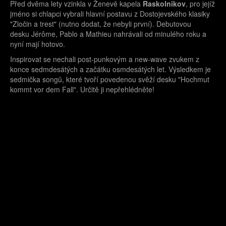
Před dvěma lety vzinkla v Ženevě kapela
Raskolnikov
, pro jejíž
jméno si chlapci vybrali hlavní postavu z Dostojevského klasiky
"Zločin a trest" (nutno dodat, že nebyli první). Debutovou
desku Jérôme, Pablo a Mathieu nahrávali od minulého roku a
nyní mají hotovo.
Inspirovat se nechali post-punkovým a new-wave zvukem z
konce sedmdesátých a začátku osmdesátých let. Výsledkem je
sedmička songů, které tvoří povedenou svěží desku "Hochmut
kommt vor dem Fall". Určitě ji nepřehlédněte!