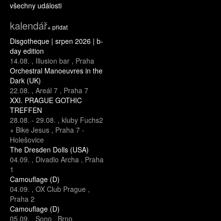
všechny události
kalendář
+ přidat
Disgotheque | srpen 2026 | b-
day edition
14.08.
,
Illusion bar
,
Praha
Orchestral Manoeuvres in the
Dark (UK)
22.08.
,
Areál 7
,
Praha 7
XXI. PRAGUE GOTHIC
TREFFEN
28.08.
-
29.08.
,
kluby Fuchs2
+ Bike Jesus
,
Praha 7 -
Holešovice
The Dresden Dolls (USA)
04.09.
,
Divadlo Archa
,
Praha
1
Camouflage (D)
04.09.
,
OX Club Prague
,
Praha 2
Camouflage (D)
05.09.
,
Sono
,
Brno