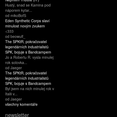
Hustý, snad se Kamina pod
náporem kytar...
od mikoBofS
Eden Synthetic Corps slaví
minulost novým zvukem
<333
od beowulf_
The SPKtR, pokračovatel
legendárních industrialistů
SPK, bojuje s Bandcampem
Jo a Robertu R. vysla minulej
rok solovka...
od Jaeger
The SPKtR, pokračovatel
legendárních industrialistů
SPK, bojuje s Bandcampem
Byl jsem na nich minulej rok v
Italii v...
od Jaeger
všechny komentáře
newsletter