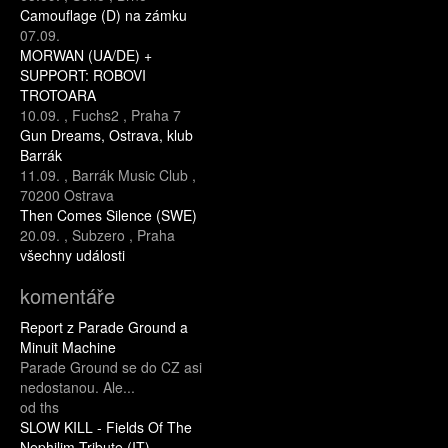
Camouflage (D) na zámku
07.09.
MORWAN (UA/DE) +
SUPPORT: ROBOVI
TROTOARA
10.09.
,
Fuchs2
,
Praha 7
Gun Dreams, Ostrava, klub
Barrák
11.09.
,
Barrák Music Club
,
70200 Ostrava
Then Comes Silence (SWE)
20.09.
,
Subzero
,
Praha
všechny události
komentáře
Report z Parade Ground a
Minuit Machine
Parade Ground se do CZ asi
nedostanou. Ale...
od ths
SLOW KILL - Fields Of The
Nephilim Tribute (IT)