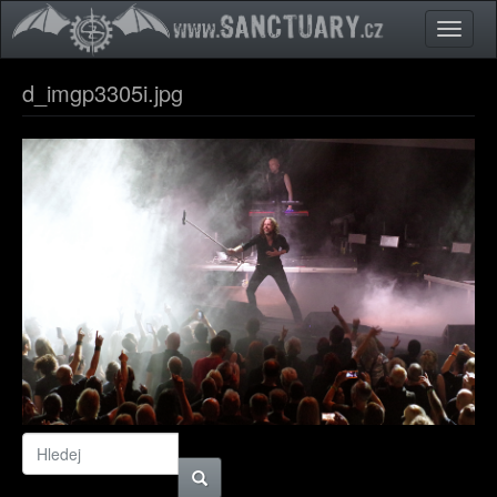
Přejít k hlavnímu obsahu
Toggle
naviga
d_imgp3305i.jpg