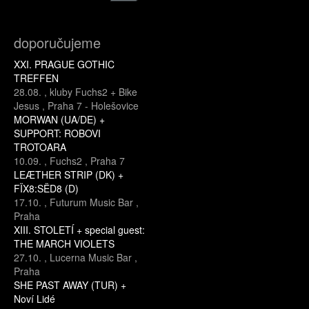
doporučujeme
XXI. PRAGUE GOTHIC
TREFFEN
28.08.
,
kluby Fuchs2 + Bike
Jesus
,
Praha 7 - Holešovice
MORWAN (UA/DE) +
SUPPORT: ROBOVI
TROTOARA
10.09.
,
Fuchs2
,
Praha 7
LEÆTHER STRIP (DK) +
FÏX8:SËD8 (D)
17.10.
,
Futurum Music Bar
,
Praha
XIII. STOLETÍ + special guest:
THE MARCH VIOLETS
27.10.
,
Lucerna Music Bar
,
Praha
SHE PAST AWAY (TUR) +
Noví Lidé