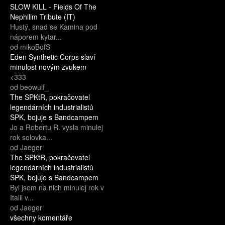
SLOW KILL - Fields Of The
Nephilim Tribute (IT)
Hustý, snad se Kamina pod
náporem kytar...
od mikoBofS
Eden Synthetic Corps slaví
minulost novým zvukem
<333
od beowulf_
The SPKtR, pokračovatel
legendárních industrialistů
SPK, bojuje s Bandcampem
Jo a Robertu R. vysla minulej
rok solovka...
od Jaeger
The SPKtR, pokračovatel
legendárních industrialistů
SPK, bojuje s Bandcampem
Byl jsem na nich minulej rok v
Italii v...
od Jaeger
všechny komentáře