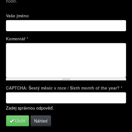
hodin.
Vaše jméno
Komentář
*
CAPTCHA: Šestý měsíc v roce / Sixth month of the year?
*
Více informací o formátech textů
Zadej správnou odpověď.
Uložit
Náhled