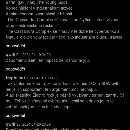
a třetí (jak jinak) The Young Gods.
Konec hlášení v industriálním jazyce.
A mimochodem zase hlásáte blbosti.
"The Cassandra Complex zůstávají i po čtyřiceti letech vlivnou
silou elektronického rocku..."
The Cassandra Complex se hlásily v té době ke cyberpunku a
škatule elektronický rock je něco jako industriální blues. Kravina.
odpovědět
qwiff
Pá, 2024-01-19 04:23
Zapomenul jsem jen napsat, že rozhodně jdu.
odpovědět
Nephilim
Pá, 2024-01-19 14:27
Tak vzhledem k tomu, že se jednalo o koncert CX a SDW byli
jen jejich supportem, ten argument moc nechápu.
A ad škatulky: Electro rock je běžně využívaný termín, zahrnující
mj. i Tebou zmiňovaný cyberpunk. Jestli se jednalo jen o to
zahrát chytrýho, zkus to jindy a lépe.
odpovědět
qwiff
So, 2024-01-20 23:39
Paměť nemusí být dokonalá, takže jsem rád, že jsme se shodli