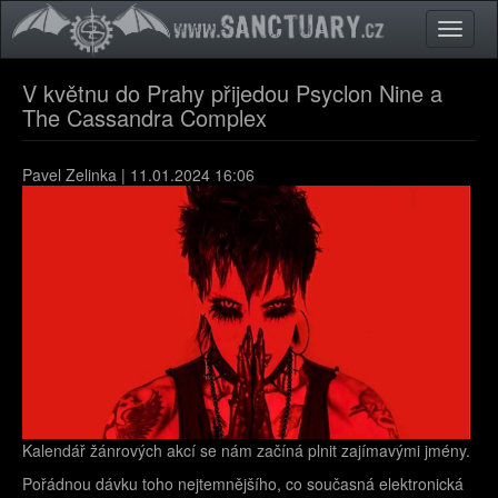
Přejít k hlavnímu obsahu
Toggle
naviga
V květnu do Prahy přijedou Psyclon Nine a
The Cassandra Complex
Pavel Zelinka
| 11.01.2024 16:06
Kalendář žánrových akcí se nám začíná plnit zajímavými jmény.
Pořádnou dávku toho nejtemnějšího, co současná elektronická