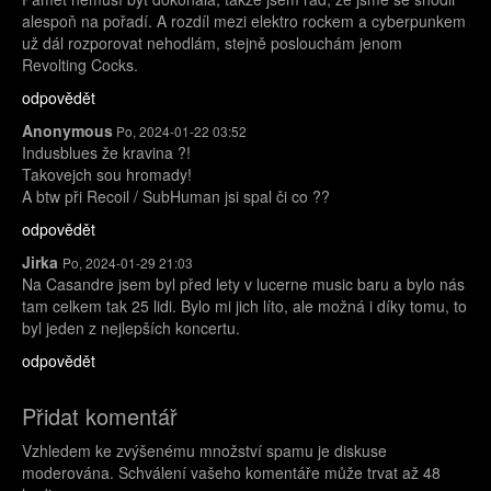
alespoň na pořadí. A rozdíl mezi elektro rockem a cyberpunkem
už dál rozporovat nehodlám, stejně poslouchám jenom
Revolting Cocks.
odpovědět
Anonymous
Po, 2024-01-22 03:52
Indusblues že kravina ?!
Takovejch sou hromady!
A btw při Recoil / SubHuman jsi spal či co ??
odpovědět
Jirka
Po, 2024-01-29 21:03
Na Casandre jsem byl před lety v lucerne music baru a bylo nás
tam celkem tak 25 lidi. Bylo mi jich líto, ale možná i díky tomu, to
byl jeden z nejlepších koncertu.
odpovědět
Přidat komentář
Vzhledem ke zvýšenému množství spamu je diskuse
moderována. Schválení vašeho komentáře může trvat až 48