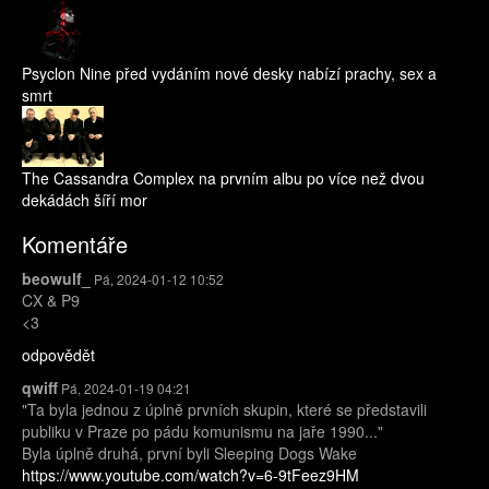
Psyclon Nine před vydáním nové desky nabízí prachy, sex a
smrt
The Cassandra Complex na prvním albu po více než dvou
dekádách šíří mor
Komentáře
beowulf_
Pá, 2024-01-12 10:52
CX & P9
<3
odpovědět
qwiff
Pá, 2024-01-19 04:21
"Ta byla jednou z úplně prvních skupin, které se představili
publiku v Praze po pádu komunismu na jaře 1990..."
Byla úplně druhá, první byli Sleeping Dogs Wake
https://www.youtube.com/watch?v=6-9tFeez9HM