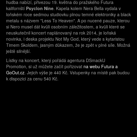
hudba nabízí, přivezou 19. května do pražského Futura
kalifornští
Psyclon Nine
. Kapela kolem Nera Bella vydala v
loňském roce sedmou studiovku plnou temné elektroniky a black
metalu s názvem "Less To Heaven". A po nucené pauze, kterou
si Nero musel dát kvůli osobním záležitostem, a kvůli které se
neuskutečnil koncert naplánovaný na rok 2014, je loňská
novinka, i deska projektu Not My God, který vede s kytaristou
Timem Skoldem, jasným důkazem, že je zpět v plné síle. Možná
ještě silnější.
Lístky na koncert, který pořádá agentura DSmackU
Promotion, si už můžete začít pořizovat
na webu Futura a
GoOut.cz
. Jejich výše je 440 Kč. Vstupenky na místě pak budou
k dispozici za cenu 540 Kč.