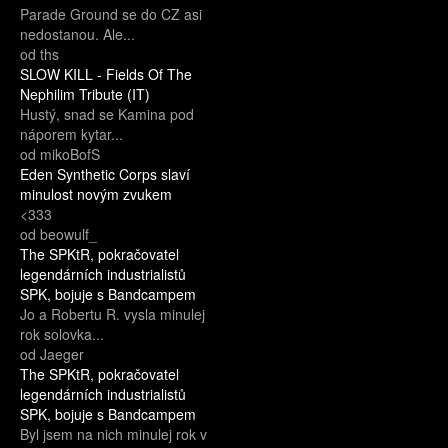
Parade Ground se do CZ asi
nedostanou. Ale...
od ths
SLOW KILL - Fields Of The
Nephilim Tribute (IT)
Hustý, snad se Kamina pod
náporem kytar...
od mikoBofS
Eden Synthetic Corps slaví
minulost novým zvukem
<333
od beowulf_
The SPKtR, pokračovatel
legendárních industrialistů
SPK, bojuje s Bandcampem
Jo a Robertu R. vysla minulej
rok solovka...
od Jaeger
The SPKtR, pokračovatel
legendárních industrialistů
SPK, bojuje s Bandcampem
Byl jsem na nich minulej rok v