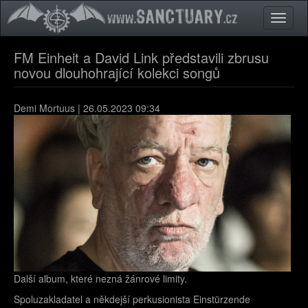
Přejít k hlavnímu obsahu
Toggle
naviga
FM Einheit a David Link představili zbrusu
novou dlouhohrající kolekci songů
Demi Mortuus
| 26.05.2023 09:34
Další album, které nezná žánrové limity.
Spoluzakladatel a někdejší perkusionista Einstürzende