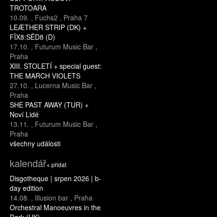
TROTOARA
10.09.
,
Fuchs2
,
Praha 7
LEÆTHER STRIP (DK) +
FÏX8:SËD8 (D)
17.10.
,
Futurum Music Bar
,
Praha
XIII. STOLETÍ + special guest:
THE MARCH VIOLETS
27.10.
,
Lucerna Music Bar
,
Praha
SHE PAST AWAY (TUR) +
Noví Lidé
13.11.
,
Futurum Music Bar
,
Praha
všechny události
kalendář
+ přidat
Disgotheque | srpen 2026 | b-
day edition
14.08.
,
Illusion bar
,
Praha
Orchestral Manoeuvres in the
Dark (UK)