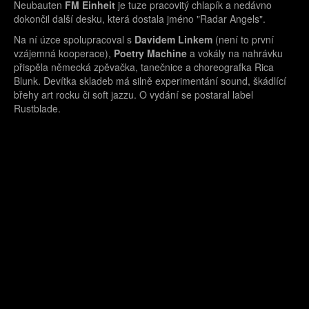
Neubauten
FM Einheit
je tuze pracovitý chlapík a nedávno
dokončil další desku, která dostala jméno "Radar Angels".
Na ní úzce spolupracoval s
Davidem Linkem
(není to první
vzájemná kooperace),
Poetry Machine
a vokály na nahrávku
přispěla německá zpěvačka, tanečnice a choreografka Rica
Blunk. Devítka skladeb má silně experimentání sound, škádlící
břehy art rocku či soft jazzu. O vydání se postaral label
Rustblade.