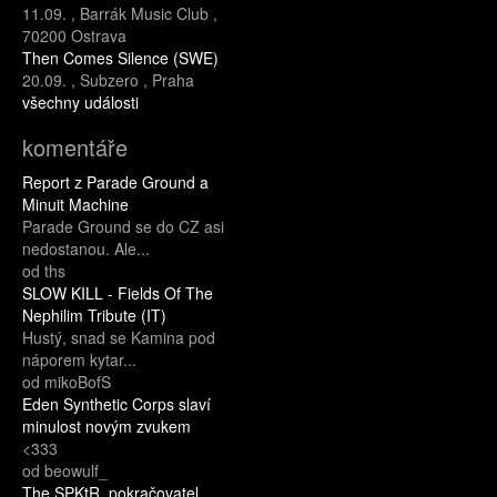
11.09.
,
Barrák Music Club
,
70200 Ostrava
Then Comes Silence (SWE)
20.09.
,
Subzero
,
Praha
všechny události
komentáře
Report z Parade Ground a
Minuit Machine
Parade Ground se do CZ asi
nedostanou. Ale...
od ths
SLOW KILL - Fields Of The
Nephilim Tribute (IT)
Hustý, snad se Kamina pod
náporem kytar...
od mikoBofS
Eden Synthetic Corps slaví
minulost novým zvukem
<333
od beowulf_
The SPKtR, pokračovatel