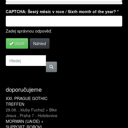
CAPTCHA: Šestý měsíc v roce / Sixth month of the year?
*
Více informací o formátech textů
Zadej správnou odpověď.
Uložit
Náhled
doporučujeme
XXI. PRAGUE GOTHIC
TREFFEN
28.08.
,
kluby Fuchs2 + Bike
Jesus
,
Praha 7 - Holešovice
MORWAN (UA/DE) +
SUPPORT: ROBOVI