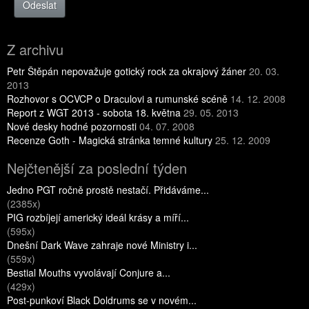
Odeslat
Z archivu
Petr Štěpán nepovažuje gotický rock za okrajový žáner
20. 03.
2013
Rozhovor s OCVCP o Draculovi a rumunské scéně
14. 12. 2008
Report z WGT 2013 - sobota 18. května
29. 05. 2013
Nové desky hodné pozornosti
04. 07. 2008
Recenze Goth - Magická stránka temné kultury
25. 12. 2009
Nejčtenější za poslední týden
Jedno PGT ročně prostě nestačí. Přidáváme...
(2385x)
PIG rozbíjejí americký ideál krásy a míří...
(595x)
Dnešní Dark Wave zahraje nové Ministry i...
(559x)
Bestial Mouths vyvolávají Conjure a...
(429x)
Post-punkoví Black Doldrums se v novém...