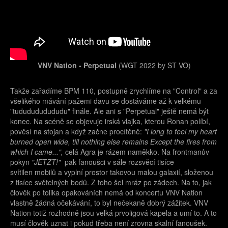
VNV Nation - Perpetual
(WGT 2022 by ST VO)
Takže zařadíme BPM 110, postupně zrychlíme na "Control" a za
všelikého mávání pažemi davu se dostáváme až k velkému
"tududududududu" finále. Ale ani s "Perpetual" ještě nemá být
konec. Na scéně se objevuje irská vlajka, kterou Ronan políbí,
pověsí na stojan a když začne procítěně:
"I long to feel my heart
burned open wide, till nothing else remains Except the fires from
which I came...",
celá Agra je rázem naměkko. Na frontmanův
pokyn
"JETZT!"
pak fanoušci v sále rozsvěcí tisíce
svítilen mobilů a vyplní prostor takovou malou galaxií, složenou
z tisíce světelných bodů. Z toho šel mráz po zádech. Na to, jak
člověk po tolika opakováních nemá od koncertu VNV Nation
vlastně žádná očekávání, to byl nečekaně dobrý zážitek. VNV
Nation totiž rozhodně jsou velká prvoligová kapela a umí to. A to
musí člověk uznat i pokud třeba není zrovna skalní fanoušek.