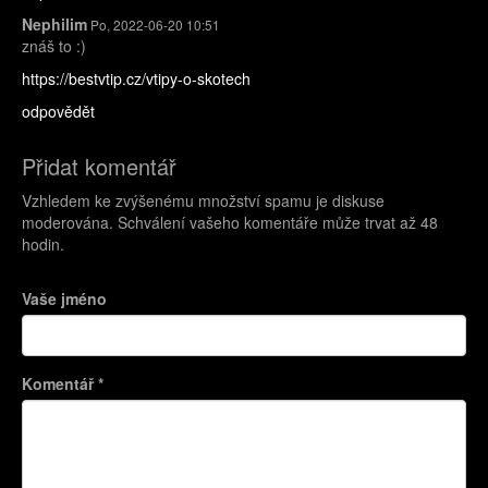
Nephilim
Po, 2022-06-20 10:51
znáš to :)
https://bestvtip.cz/vtipy-o-skotech
odpovědět
Přidat komentář
Vzhledem ke zvýšenému množství spamu je diskuse
moderována. Schválení vašeho komentáře může trvat až 48
hodin.
Vaše jméno
Komentář
*