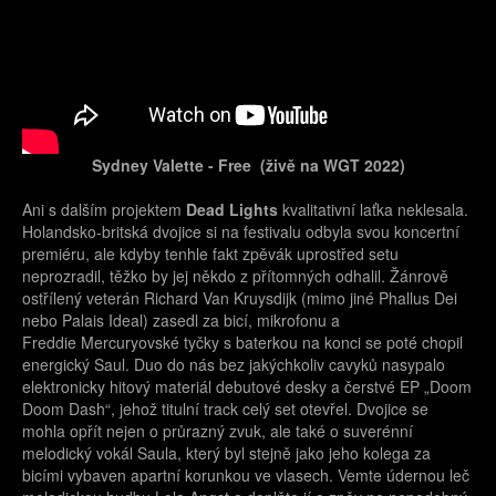
Sydney Valette - Free
(živě na WGT 2022)
Ani s dalším projektem
Dead Lights
kvalitativní laťka neklesala.
Holandsko-britská dvojice si na festivalu odbyla svou koncertní
premiéru, ale kdyby tenhle fakt zpěvák uprostřed setu
neprozradil, těžko by jej někdo z přítomných odhalil. Žánrově
ostřílený veterán Richard Van Kruysdijk (mimo jiné Phallus Dei
nebo Palais Ideal) zasedl za bicí, mikrofonu a
Freddie Mercuryovské tyčky s baterkou na konci se poté chopil
energický Saul. Duo do nás bez jakýchkoliv cavyků nasypalo
elektronicky hitový materiál debutové desky a čerstvé EP „Doom
Doom Dash“, jehož titulní track celý set otevřel. Dvojice se
mohla opřít nejen o průrazný zvuk, ale také o suverénní
melodický vokál Saula, který byl stejně jako jeho kolega za
bicími vybaven apartní korunkou ve vlasech. Vemte údernou leč