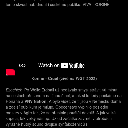
tento skvost nabídnout i českému publiku. VIVAT KORINE!
Korine - Cruel (živě na WGT 2022)
Ezechiel:
Po Welle:Erdball už nedávalo smysl strávit 40 minut
na cestách přesunem na jinou štaci, a tak si tu tedy počkáme na
Ronana a
VNV Nation
. A bylo vidět, že ti jsou v Německu doma
a zdejší publikum je miluje. Obecenstvo vyplnilo poslední
mezery v Agře tak, že se přestalo pouštět dovnitř. A jak velká
kapela, tak velký nástup. Už od začátku zavrněl v útrobách
výrazně hutný sound dvojice synťákožehličů i