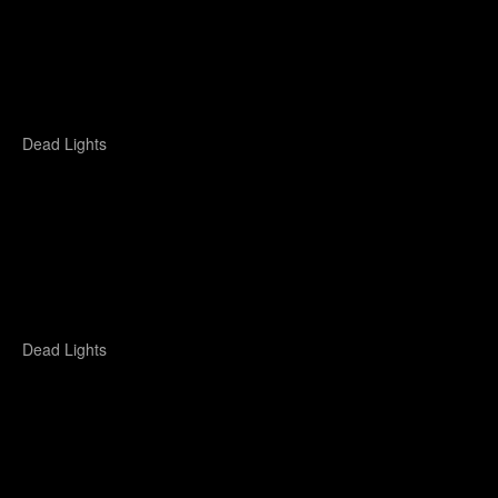
Dead Lights
img_9814.jpg
Dead Lights
img_9837.jpg