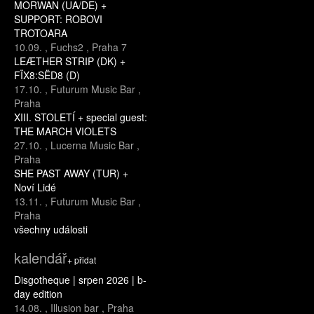
MORWAN (UA/DE) +
SUPPORT: ROBOVI
TROTOARA
10.09.
,
Fuchs2
,
Praha 7
LEÆTHER STRIP (DK) +
FÏX8:SËD8 (D)
17.10.
,
Futurum Music Bar
,
Praha
XIII. STOLETÍ + special guest:
THE MARCH VIOLETS
27.10.
,
Lucerna Music Bar
,
Praha
SHE PAST AWAY (TUR) +
Noví Lidé
13.11.
,
Futurum Music Bar
,
Praha
všechny události
kalendář
+ přidat
Disgotheque | srpen 2026 | b-
day edition
14.08.
,
Illusion bar
,
Praha