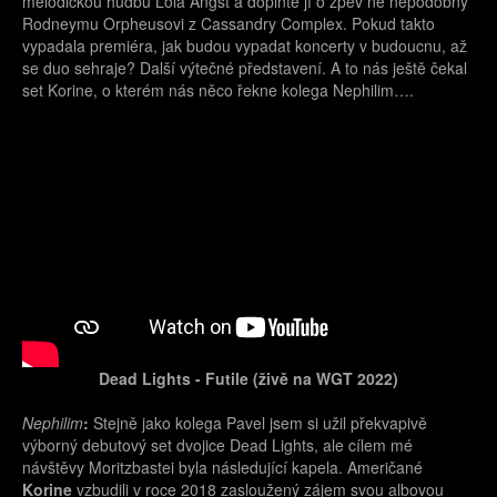
melodickou hudbu Lola Angst a doplňte jí o zpěv ne nepodobný
Rodneymu Orpheusovi z Cassandry Complex. Pokud takto
vypadala premiéra, jak budou vypadat koncerty v budoucnu, až
se duo sehraje? Další výtečné představení. A to nás ještě čekal
set Korine, o kterém nás něco řekne kolega Nephilim….
Dead Lights - Futile (živě na WGT 2022)
Nephilim
:
Stejně jako kolega Pavel jsem si užil překvapivě
výborný debutový set dvojice Dead Lights, ale cílem mé
návštěvy Moritzbastei byla následující kapela. Američané
Korine
vzbudili v roce 2018 zasloužený zájem svou albovou