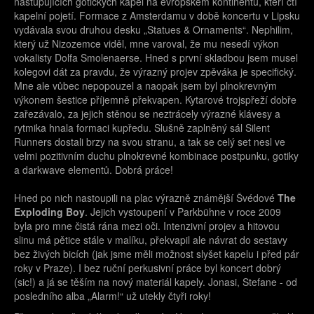
nastupujících gotických kapel na evropském kontinentu, kteří ctí
kapelní pojetí. Formace z Amsterdamu v době koncertu v Lipsku
vydávala svou druhou desku „Statues & Ornaments“. Nephilim,
který už Nizozemce viděl, mne varoval, že mu nesedí výkon
vokalisty Dolfa Smolenaerse. Hned s první skladbou jsem musel
kolegovi dát za pravdu, že výrazný projev zpěváka je specifický.
Mne ale vůbec nepopouzel a naopak jsem byl plnokrevným
výkonem šestice příjemně překvapen. Kytarové trojspřeží dobře
zařezávalo, za jejich stěnou se neztrácely výrazné klávesy a
rytmika hnala formaci kupředu. Slušně zaplněný sál Silent
Runners dostali brzy na svou stranu, a tak se celý set nesl ve
velmi pozitivním duchu plnokrevné kombinace postpunku, gotiky
a darkwave elementů. Dobrá práce!
Hned po nich nastoupili na plac výrazně známější Švédové
The
Exploding Boy
. Jejich vystoupení v Parkbühne v roce 2009
byla pro mne čistá rána mezi oči. Intenzivní projev a hitovou
slinu má pětice stále v malíku, překvapil ale návrat do sestavy
bez živých bicích (jak jsme měli možnost slyšet kapelu i před pár
roky v Praze). I bez ruční perkusivní práce byl koncert dobrý
(sic!) a já se těším na nový materiál kapely. Jonasi, Stefane - od
posledního alba „Alarm!“ už utekly čtyři roky!