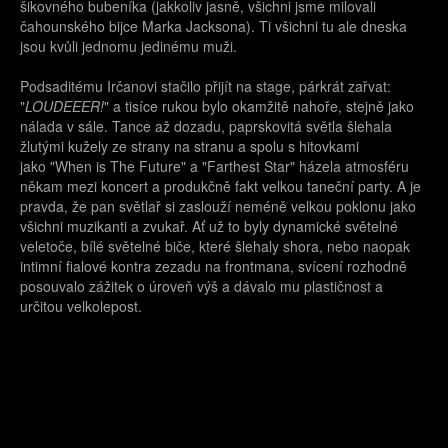
šikovného bubeníka (jakkoliv jasně, všichni jsme milovali
čahounského bijce Marka Jacksona). Ti všichni tu ale dneska
jsou kvůli jednomu jedinému muži.
Podsaditému Irčanovi stačilo přijít na stage, párkrát zařvat:
"
LOUDEEER!
" a tisíce rukou bylo okamžitě nahoře, stejně jako
nálada v sále. Tance až dozadu, paprskovitá světla šlehala
žlutými kužely ze strany na stranu a spolu s hitovkami
jako "When is The Future" a "Farthest Star" házela atmosféru
někam mezi koncert a produkčně fakt velkou taneční party. A je
pravda, že pan světlař si zaslouží neméně velkou poklonu jako
všichni muzikanti a zvukař. Ať už to byly dynamické světelné
veletoče, bílé světelné biče, které šlehaly shora, nebo naopak
intimní fialové kontra zezadu na frontmana, svícení rozhodně
posouvalo zážitek o úroveň výš a dávalo mu plastičnost a
určitou velkolepost.