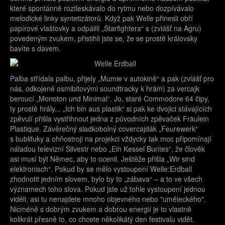
které spontánně roztleskávalo do rytmu nebo dozpívávalo
melodické linky syntetizátorů. Když pak Welle přinesli obří
papírové vlaštovky a odpálili „Starfightera“ s (zvlášť na Agru)
povedeným zvukem, přistihli jste se, že se prostě královsky
bavíte s davem.
Palba střídala palbu, přijely „Mumie v autokině“ a pak (zvlášť pro
nás, odkojené osmibitovými soundtracky k hrám) za vercajk
beroucí „Monoton und Minimal“. Jo, staré Commodore 64 čipy,
ty prostě hrály... „Ich bin aus plastik“ si pak ke dvojici stávajících
zpěvulí přišla vystřihnout jedna z původních zpěvaček Fräulein
Plastique. Závěrečný sladkobolný covercajdák „Feurewerk“
s bublifuky a ohňostroji na projekci vždycky tak moc připomínají
náladou televizní Silvestr nebo „Ein Kessel Buntes“, že člověk
asi musí být Němec, aby to ocenil. Ještěže přišla „Wir sind
elektronisch“. Pokud by se mělo vystoupení Welle:Erdball
zhodnotit jedním slovem, bylo by to „zábava“ – a to ve všech
významech toho slova. Pokud jste už tohle vystoupení jednou
viděli, asi tu nenajdete mnoho objevného nebo "uměleckého".
Nicméně s dobrým zvukem a dobrou energií je to vlastně
kolikrát přesně to, co chcete několikátý den festivalu vidět.