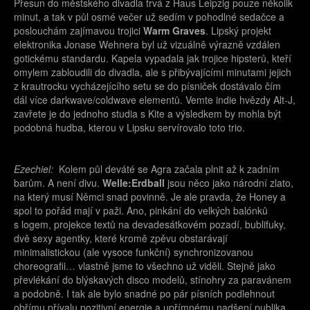
Přesun do městského divadla trvá z Haus Leipzig pouze několik
minut, a tak v půl osmé večer už sedím v pohodlné sedačce a
poslouchám zajímavou trojici
Warm Graves
. Lipský projekt
elektronika Jonase Wehnera byl už vizuálně výrazně vzdálen
gotickému standardu. Kapela vypadala jak trojice hipsterů, kteří
omylem zabloudili do divadla, ale s přibývajícími minutami jejich
z krautrocku vycházejícího setu se do písniček dostávalo čím
dál více darkwave/coldwave elementů. Vemte indie hvězdy Alt-J,
zavřete je do jednoho studia s Kite a výsledkem by mohla být
podobná hudba, kterou v Lipsku servírovalo toto trio.
Ezechiel:
Kolem půl deváté se Agra začala plnit až k zadním
barům. A není divu.
Welle:Erdball
jsou něco jako národní zlato,
na který musí Němci snad povinně. Je ale pravda, že Honey a
spol to pořád mají v paži. Ano, pinkání do velkých balónků
s logem, projekce textů na devadesátkovém pozadí, bublifuky,
dvě sexy agentky, které kromě zpěvu obstarávají
minimalistickou (ale vysoce funkční) synchronizovanou
choreografii… vlastně jsme to všechno už viděli. Stejně jako
převlékání do blýskavých disco modelů, stínohry za paravánem
a podobně. I tak ale bylo snadné po pár písních podlehnout
obřímu přívalu pozitivní energie a upřímnému nadšení publika,