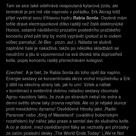
Tam se sice také odehrává nespoutaná kytarová jízda, ale
tentokrát je pro mě vše naprosto v pořádku. Erk Aicrag totiž
přijel vyvětrat svou tříhlavou hydru
Rabia Sorda
. Osobně mám
tohle dravé electropunkové dítko raději než čistě elektronické
Hocico, ostatně návštěvníci prozatím posledního pražského
koncertu před pěti lety by mohli vyprávět (
pokud si to ovšem
vůbec pamatují, že Beo - pozn. aut.
). Nálada ve slušně
zaplněné hale je nakažlivá, takže po několika skladbách se
neudržím a jdu si vzpomenout na svá divoká léta doprostřed
kotle, popis koncertu raději přenechávám kolegovi.
Ezechiel:
A je fakt, že Rabia Sorda do toho opět šla naplno.
Energie sestavy se koncentrovala skrze vrchol trojúhelníku a Erk
jí dštil na všechny strany tak, jak to umí. Vztek a nátlak
v kombinaci s evidentně dobrou náladou sestavy cloumala
Agrou navzdory faktu, že zvuk po stranách nebyl nic extra a
denní světlo show taky zrovna nepřidá. Ale co je nějaké slunce
proti mexickému dynamu! Osvědčené hitovky jako „Radio
Paranoia“ nebo „King of Wasteland“ (uváděný bubenickým
rozstřelem) byl nářez jako prase a semlel dav do slušného kotle.
A co je dobré, mezi osvědčenými fláky se neztratily ani přírůstky
ze zatím poslední desky „The World Ends Today“ („We’re Not