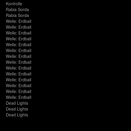
img_9541.jpg
Kontrolle
img_9543.jpg
Rabia Sorda
img_9575.jpg
Rabia Sorda
img_9582.jpg
Welle: Erdball
img_9622.jpg
Welle: Erdball
img_9627.jpg
Welle: Erdball
img_9632.jpg
Welle: Erdball
img_9633.jpg
Welle: Erdball
img_9637.jpg
Welle: Erdball
img_9648.jpg
Welle: Erdball
img_9654.jpg
Welle: Erdball
img_9665.jpg
Welle: Erdball
img_9669.jpg
Welle: Erdball
img_9672.jpg
Welle: Erdball
img_9696.jpg
Welle: Erdball
img_9709.jpg
Welle: Erdball
img_9712.jpg
Welle: Erdball
img_9728.jpg
Dead Lights
img_9751.jpg
Dead Lights
img_9768.jpg
Dead Lights
img_9780.jpg
img_9808.jpg