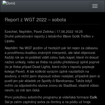
Přejít k hlavnímu obsahu
Toggle
naviga
Report z WGT 2022 – sobota
Ezechiel, Nephilim, Pavel Zelinka | 17.06.2022 18:25
Druhé pokračování reportu z letošního Wave Gotik Treffen v
Lipsku.
Nephilim:
Na WGT jezdím už hezkých pár let nejen za zábavou
a prověřenou kvalitou známých interpretů, ale také objevovat.
Každý rok se mi poštěstí vidět celou řadu kapel, které mi dosud
naživo unikaly, nebo se třeba na pódiu představují úplně poprvé
(to je třeba případ Dead Lights, které níže v reportu popisuje
kolega Pavel). A tak kolikrát vyrazím úplně nazdařbůh na
soubory, o nichž jsem doposud vůbec neslyšel, případně jsem si
pustil jen pár skladeb ze Spotify či Bandcampu. Takže když
mířím za odpoledního slunce znovu do Stadtbad, vlastně vůbec
nevím, co mě tam čeká.
První položkou sobotního programu je vídeňská formace
Culk
.
Sál je zatím zaplněný sotva ze čtvrtiny a na pódiu už hraje