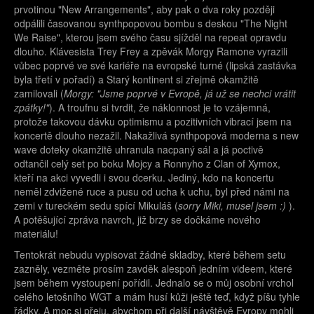
prvotinou "New Arrangements", aby pak o dva roky později
odpálili časovanou synthpopovou bombu s deskou "The Night
We Raise", kterou jsem svého času sjížděl na repeat opravdu
dlouho. Klávesista Trey Frey a zpěvák Morgy Ramone vyrazili
vůbec poprvé ve své kariéře na evropské turné (lipská zastávka
byla třetí v pořadí) a Starý kontinent si zřejmě okamžitě
zamilovali (
Morgy: "Jsme poprvé v Evropě, já už se nechci vrátit
zpátky!"
). A troufnu si tvrdit, že náklonnost je to vzájemná,
protože takovou dávku optimismu a pozitivních vibrací jsem na
koncertě dlouho nezažil. Nakažlivá synthpopová moderna s new
wave doteky okamžitě uhranula nacpaný sál a já poctivě
odtančil celý set po boku Mojcy a Ronnyho z Clan of Xymox,
kteří na akci vyvedli i svou dcerku. Jediný, kdo na koncertu
neměl zdvižené ruce a pusu od ucha k uchu, byl před námi na
zemi v tureckém sedu spící Mikuláš (
sorry Miki, musel jsem :)
).
A potěšující zpráva navrch, již brzy se dočkáme nového
materiálu!
Tentokrát nebudu vypisovat žádné skladby, které během setu
zazněly, vezměte prosím zavděk alespoň jedním videem, které
jsem během vystoupení pořídil. Jednalo se o můj osobní vrchol
celého letošního WGT a mám husí kůži ještě teď, když píšu tyhle
řádky. A moc si přeju, abychom při další návštěvě Evropy mohli