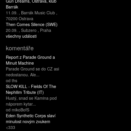
Gun Dreams, Ostrava, klub
Barrák
11.09.
,
Barrák Music Club
,
70200 Ostrava
Then Comes Silence (SWE)
20.09.
,
Subzero
,
Praha
všechny události
komentáře
Report z Parade Ground a
Minuit Machine
Parade Ground se do CZ asi
nedostanou. Ale...
od ths
SLOW KILL - Fields Of The
Nephilim Tribute (IT)
Hustý, snad se Kamina pod
náporem kytar...
od mikoBofS
Eden Synthetic Corps slaví
minulost novým zvukem
<333