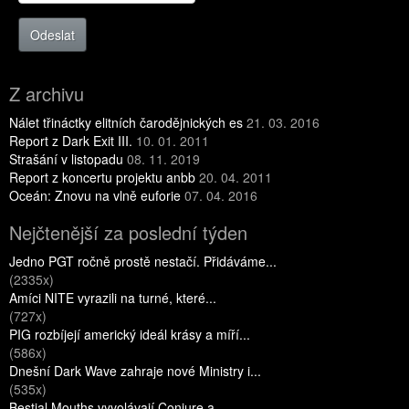
Odeslat
Z archivu
Nálet třináctky elitních čarodějnických es
21. 03. 2016
Report z Dark Exit III.
10. 01. 2011
Strašání v listopadu
08. 11. 2019
Report z koncertu projektu anbb
20. 04. 2011
Oceán: Znovu na vlně euforie
07. 04. 2016
Nejčtenější za poslední týden
Jedno PGT ročně prostě nestačí. Přidáváme...
(2335x)
Amíci NITE vyrazili na turné, které...
(727x)
PIG rozbíjejí americký ideál krásy a míří...
(586x)
Dnešní Dark Wave zahraje nové Ministry i...
(535x)
Bestial Mouths vyvolávají Conjure a...