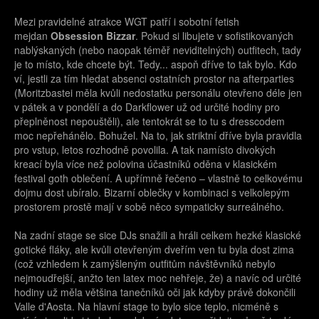
Mezi pravidelné atrakce WGT patří i sobotní fetish
mejdan
Obsession Bizzar
. Pokud si libujete v sofistikovaných
nablýskaných (nebo naopak téměř neviditelných) outfitech, tady
je to místo, kde chcete být. Tedy... aspoň dříve to tak bylo. Kdo
ví, jestli za tím hledat absenci ostatních prostor na afterparties
(Moritzbastei měla kvůli nedostatku personálu otevřeno déle jen
v pátek a v pondělí a do Darkflower už od určité hodiny pro
přeplněnost nepouštěli), ale tentokrát se to tu s dresscodem
moc nepřehánělo. Bohužel. Na to, jak striktní dříve byla pravidla
pro vstup, letos rozhodně povolila. A tak namísto divokých
kreací byla více než polovina účastníků oděna v klasickém
festival goth oblečení. A upřímně řečeno – vlastně to celkovému
dojmu dost ubíralo. Bizarní oblečky v kombinaci s velkolepým
prostorem prostě mají v sobě něco sympaticky surreálného.
Na zadní stage se sice DJs snažili a hráli celkem hezké klasické
gotické fláky, ale kvůli otevřeným dveřím ven tu byla dost zima
(což vzhledem k zamýšleným outfitům návštěvníků nebylo
nejmoudřejší, anžto ten latex moc nehřeje, že) a navíc od určité
hodiny už měla většina tanečníků oči jak kdyby právě dokončili
Valle d'Aosta. Na hlavní stage to bylo sice teplo, nicméně s