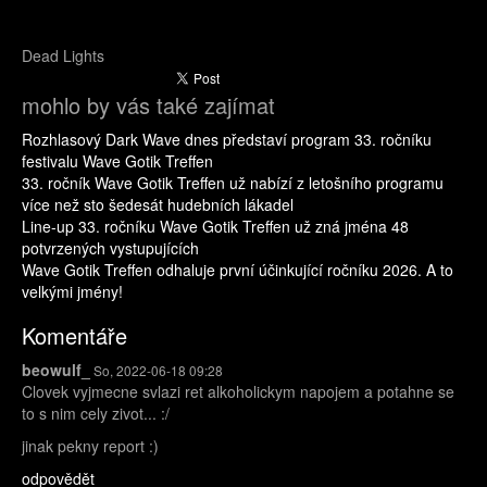
Dead Lights
mohlo by vás také zajímat
Rozhlasový Dark Wave dnes představí program 33. ročníku
festivalu Wave Gotik Treffen
33. ročník Wave Gotik Treffen už nabízí z letošního programu
více než sto šedesát hudebních lákadel
Line-up 33. ročníku Wave Gotik Treffen už zná jména 48
potvrzených vystupujících
Wave Gotik Treffen odhaluje první účinkující ročníku 2026. A to
velkými jmény!
Komentáře
beowulf_
So, 2022-06-18 09:28
Clovek vyjmecne svlazi ret alkoholickym napojem a potahne se
to s nim cely zivot... :/
jinak pekny report :)
odpovědět