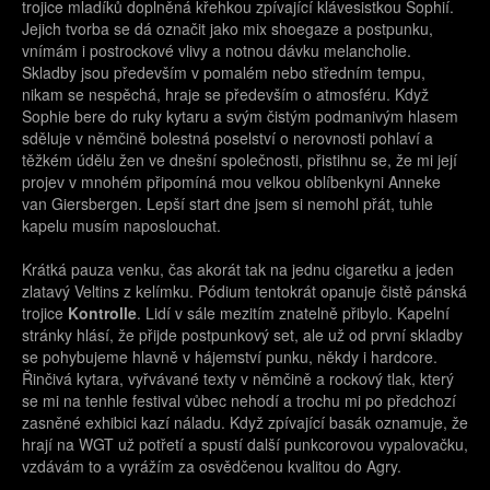
trojice mladíků doplněná křehkou zpívající klávesistkou Sophií.
Jejich tvorba se dá označit jako mix shoegaze a postpunku,
vnímám i postrockové vlivy a notnou dávku melancholie.
Skladby jsou především v pomalém nebo středním tempu,
nikam se nespěchá, hraje se především o atmosféru. Když
Sophie bere do ruky kytaru a svým čistým podmanivým hlasem
sděluje v němčině bolestná poselství o nerovnosti pohlaví a
těžkém údělu žen ve dnešní společnosti, přistihnu se, že mi její
projev v mnohém připomíná mou velkou oblíbenkyni Anneke
van Giersbergen. Lepší start dne jsem si nemohl přát, tuhle
kapelu musím naposlouchat.
Krátká pauza venku, čas akorát tak na jednu cigaretku a jeden
zlatavý Veltins z kelímku. Pódium tentokrát opanuje čistě pánská
trojice
Kontrolle
. Lidí v sále mezitím znatelně přibylo. Kapelní
stránky hlásí, že přijde postpunkový set, ale už od první skladby
se pohybujeme hlavně v hájemství punku, někdy i hardcore.
Řinčivá kytara, vyřvávané texty v němčině a rockový tlak, který
se mi na tenhle festival vůbec nehodí a trochu mi po předchozí
zasněné exhibici kazí náladu. Když zpívající basák oznamuje, že
hrají na WGT už potřetí a spustí další punkcorovou vypalovačku,
vzdávám to a vyrážím za osvědčenou kvalitou do Agry.