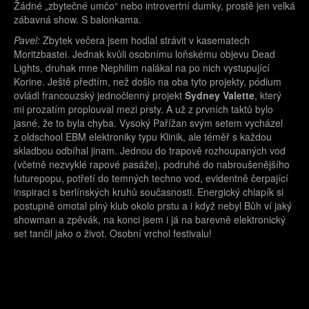
Žádné „zbytečné umčo“ nebo introvertní dumky, prostě jen velká
zábavná show. S balonkama.
Pavel:
Zbytek večera jsem hodlal strávit v kasematech
Moritzbastei. Jednak kvůli osobnímu loňskému objevu Dead
Lights, druhak mne Nephilim nalákal na po nich vystupující
Korine. Ještě předtím, než došlo na oba tyto projekty, pódium
ovládl francouzský jednočlenný projekt
Sydney Valette
, který
mi prozatím proplouval mezi prsty. A už z prvních taktů bylo
jasné, že to byla chyba. Vysoký Pařížan svým setem vycházel
z oldschool EBM elektroniky typu Klinik, ale téměř s každou
skladbou odbíhal jinam. Jednou do trapově rozhoupaných vod
(včetně nezvyklé rapové pasáže), podruhé do nabroušenějšího
futurepopu, potřetí do temných techno vod, evidentně čerpající
inspiraci s berlínských kruhů současnosti. Energický chlapík si
postupně omotal plný klub okolo prstu a i když nebyl Bůh ví jaký
showman a zpěvák, na konci jsem i já na barevně elektronický
set tančil jako o život. Osobní vrchol festivalu!