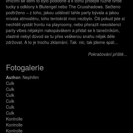
vrtícími se lidmi to bylo podobné a k tomu přidejte různě tvrdé
tucky s odklony k Blutengel nebo The Cruxshadows. Sečteno
podtrženo – z toho, jakou událostí tahle party bývala a jakou
mívala atmosféru, toho tentokrát moc nezbylo. Čili pokud jste si
nechtěli vystát frontu na playroomy, nebo přerazit neexistenci
party vibes nějakým nakopávákem a přidat se k tanečníkům,
vlastně nebyl důvod se tu přes veškerou snahu nějak déle
zdržovat. A to je trochu zklamání. Tak nic, tak jdeme spát...
Pokračování příště...
Fotogalerie
Author:
Nephilim
Culk
img_9492.jpg
Culk
img_9497.jpg
Culk
img_9501.jpg
Culk
img_9503.jpg
Culk
img_9507.jpg
Culk
img_9511.jpg
Kontrolle
img_9518.jpg
Kontrolle
img_9524.jpg
Kontrolle