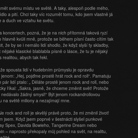
zumět svému místu ve světě. A taky, alespoň podle mého,
ídlo a pití. Chci taky víc rozumět tomu, kdo jsem vlastně já
 a duch ve vztahu ke světu.
a koncertech, pozná, že je na nich přítomná taková ryzí
o hlavně kvůli mně, protože se během písní často cítím tak
 že by se i nemálo lidí shodlo, že když slyší ty skladby,
 nějaké klasické blablabla písně o lásce, že tu je nějaký
 realitou, abych tak řekl.
, že spousta lidí v hudebním průmyslu je opravdu
 jenom: „Hej, pojďme prostě hrát rock and roll“. Pamatuju
h pár lidí ptalo: „ Děláte prostě jenom rock and roll, nebo
ycky říkal: „Sakra, jasně, že chceme změnit svět! Protože
é nedávalo žádný smysl!“ Být jenom rockandrollovou
u na světě miliony a nezajímají mne.
le rock and roll je skvělý právě proto, že mi změnil život!
m jsem. Když jsem poprvé v šestnácti slyšel punkové
Ray Spex, Davida Bowieho, Tangerine Dream nebo
pin – naprosto překopaly můj pohled na svět, na realitu,
ežité.