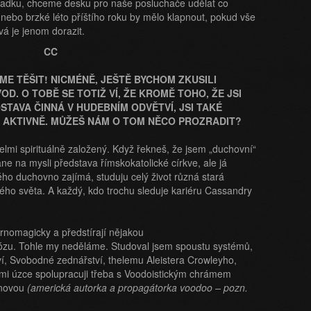
zadku, chceme desku pro naše posluchače udělat co
ro nebo brzké léto příštího roku by mělo klapnout, pokud vše
á je jenom dorazit.
ME TĚŠIT! NICMÉNĚ, JEŠTĚ BYCHOM ZKUSILI
D. O TOBĚ SE TOTIŽ VÍ, ŽE KROMĚ TOHO, ŽE JSI
STAVA ČINNÁ V HUDEBNÍM ODVĚTVÍ, JSI TAKÉ
E AKTIVNĚ. MŮŽEŠ NÁM O TOM NĚCO PROZRADIT?
elmi spirituálně založený. Když řekneš, že jsem „duchovní“
ne na mysli představa římskokatolické církve, ale já
ého duchovno zajímá, studuju celý život různá stará
ého světa. A každý, kdo trochu sleduje kariéru Cassandry
černomagicky a předstírají nějakou
ózu. Tohle my neděláme. Studoval jsem spoustu systémů,
ví, Svobodné zednářství, thelemu Aleistera Crowleyho,
lmi úzce spolupracuji třeba s Voodoistickým chrámem
anovou
(americká autorka a propagátorka voodoo – pozn.