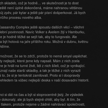
h skladeb, což je hodně… ve skutečnosti je to dost
 ještě není úplně dokončená, máme nahranou většinou
j zpěv, pár kytar a ještě pár písní došperkovat. Já bych
vůrčího procesu nového alba.
assandry Complex ještě spoustu dalších věcí – všichni
ební povinnosti. Navíc Volker s Axelem žijí v Hamburku,
e je hodně těžké se sejít tak, aby to fungovalo. Ale
la být hotová na jaře příštího roku. Možná v dubnu, květnu
vidíme.
u i možnost, že se to zdrží, protože to nemá smysl uspěchat.
 ty nejlepší, které jsme kdy napsali. Mám z nich zcela
 hráli na turné živě, lidi z nich šíleli, což je vynikající.
znají naše starší skladby, a tak je těžké z nich vyrazit
to, že si je tentokrát zamilovali. Proto si i doopravdy
řehledem ta vůbec nejlepší deska v naší dosavadní historii.
chci si dát na čas a být si stoprocentně jistý, že výsledek
dokonalý, ale já bych stejně chtěl, aby byl. A tím, že
lakem, protože nejsme u žádné nahrávací společnosti,