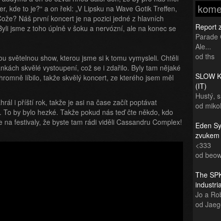
kome
r, kde to je?“ a on řekl: „V Lipsku na Wave Gotik Treffen,
„Cože? Náš první koncert je na pozici jedné z hlavních
Report 
yli jsme z toho úplně v šoku a nervózní, ale na konec se
Parade 
Ale...
od ths
u světelnou show, kterou jsme si k tomu vymysleli. Chtěli
ánkách skvělé vystoupení, což se i zdařilo. Byly tam nějaké
SLOW KI
o ohromně líbilo, takže skvělý koncert, ze kterého jsem měl
(IT)
Hustý, 
ál i příští rok, takže je asi na čase začít poptávat
od miko
ly. To by bylo hezké. Takže pokud nás teď čte někdo, kdo
 na festivaly, že byste tam rádi viděli Cassandru Complex!
Eden Sy
zvukem
<333
od beow
The SPK
industr
Jo a Rob
od Jaeg