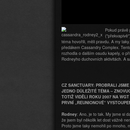
Pokud právě 
("překvapivě"
téma hovořili, měli pravdu. A my taky
předákem Cassandry Complex. Tentok
rozhodla o dalším osudu kapely, o př
Rodneyho duchovních aktivitách. A
CZ SANCTUARY: PROBRALI JSME 
JEDNO DŮLEŽITÉ TÉMA – ZNOVU
TOTIŽ VIDĚLI ROKU 2007 NA WGT
PRVNÍ „REUNIONOVÉ“ VYSTOUPE
Rodney
: Ano, je to tak. My jsme si 
že jsem byl několik let dost vážně n
Proto jsme taky nemohli po mnoho, m