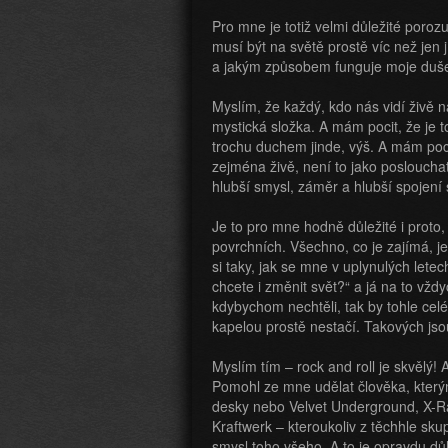
Pro mne je totiž velmi důležité poro
musí být na světě prostě víc než jen j
a jakým způsobem funguje moje duše
Myslím, že každý, kdo nás vidí živě n
mystická složka. A mám pocit, že je t
trochu duchem jinde, výš. A mám pocit,
zejména živě, není to jako poslouchat
hlubší smysl, záměr a hlubší spojení s
Je to pro mne hodně důležité i proto
povrchních. Všechno, co je zajímá, je
si taky, jak se mne v uplynulých letec
chcete i změnit svět?“ a já na to vžd
kdybychom nechtěli, tak by tohle cel
kapelou prostě nestačí. Takových jso
Myslím tím – rock and roll je skvělý! A
Pomohl ze mne udělat člověka, který
desky nebo Velvet Underground, X-
Kraftwerk – kteroukoliv z těchhle sku
smysl toho všeho. A to je opravdu důl