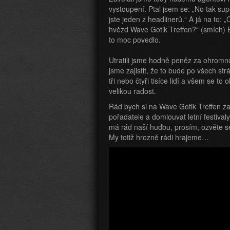
vystoupení. Ptal jsem se: „No tak supe
jste jeden z headlinerů.“ A já na to: 
hvězd Wave Gotik Treffen?“ (smích) B
to moc povedlo.
Utratili jsme hodně peněz za ohromno
jsme zajistit, že to bude po všech str
tři nebo čtyři tisíce lidí a všem se t
velikou radost.
Rád bych si na Wave Gotik Treffen zahr
pořadatele a domlouvat letní festiva
má rád naší hudbu, prosím, ozvěte se
My totiž hrozně rádi hrajeme…