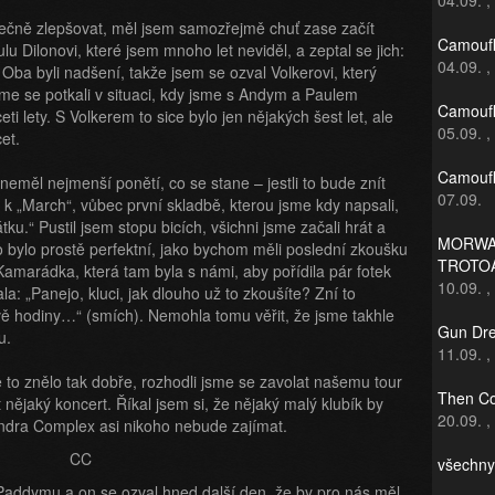
04.09.
,
nečně zlepšovat, měl jsem samozřejmě chuť zase začít
Camoufl
u Dilonovi, které jsem mnoho let neviděl, a zeptal se jich:
04.09.
,
 Oba byli nadšení, takže jsem se ozval Volkerovi, který
sme se potkali v situaci, kdy jsme s Andym a Paulem
Camoufl
i lety. S Volkerem to sice bylo jen nějakých šest let, ale
05.09.
,
et.
Camoufl
 neměl nejmenší ponětí, co se stane – jestli to bude znít
07.09.
k „March“, vůbec první skladbě, kterou jsme kdy napsali,
ku.“ Pustil jsem stopu bicích, všichni jsme začali hrát a
MORWAN
o bylo prostě perfektní, jako bychom měli poslední zkoušku
TROTO
Kamarádka, která tam byla s námi, aby pořídila pár fotek
10.09.
,
a: „Panejo, kluci, jak dlouho už to zkoušíte? Zní to
vě hodiny…“ (smích). Nemohla tomu věřit, že jsme takhle
Gun Dre
u.
11.09.
,
e to znělo tak dobře, rozhodli jsme se zavolat našemu tour
Then Co
nějaký koncert. Říkal jsem si, že nějaký malý klubík by
20.09.
,
andra Complex asi nikoho nebude zajímat.
všechny
Paddymu a on se ozval hned další den, že by pro nás měl