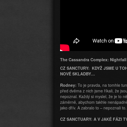
The Cassandra Complex: Nightfall
CZ SANCTURY: KDYŽ JSME U TOHO
NOVÉ SKLADBY…
Rodney:
To je pravda, na tomhle turn
před dvěma z nich jsme říkali, že jso
nepoznal. Každý si myslel, že je to ně
záměrně, abychom takhle nenápadně o
jako dřív. A zabralo to – nepoznali to.
CZ SANCTUARY: A V JAKÉ FÁZI 