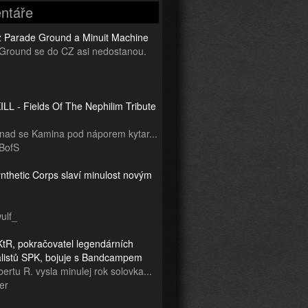
ntáře
z Parade Ground a Minuit Machine
Ground se do CZ asi nedostanou.
LL - Fields Of The Nephilim Tribute
snad se Kamina pod náporem kytar...
BofS
nthetic Corps slaví minulost novým
ulf_
tR, pokračovatel legendárních
ialistů SPK, bojuje s Bandcampem
ertu R. vysla minulej rok solovka...
er