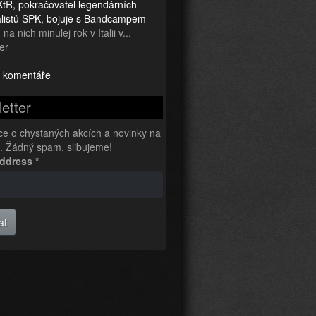
tR, pokračovatel legendárních
ialistů SPK, bojuje s Bandcampem
na nich minulej rok v Italii v...
er
 komentáře
etter
ce o chystaných akcích a novinky na
l. Žádný spam, slibujeme!
Address
*
at