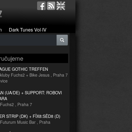
n
Dark Tunes Vol·IV
ručujeme
RAGUE GOTHIC TREFFEN
kluby Fuchs2 + Bike Jesus
,
Praha 7
vice
 (UA/DE) + SUPPORT: ROBOVI
ARA
Fuchs2
,
Praha 7
R STRIP (DK) + FÏX8:SËD8 (D)
Futurum Music Bar
,
Praha