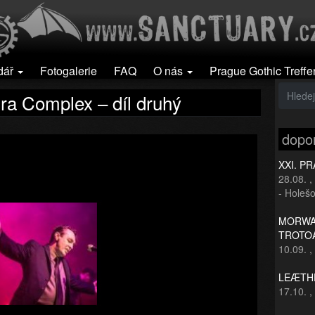
dář
Fotogalerie
FAQ
O nás
Prague Gothic Treffe
a Complex – díl druhý
dopo
XXI. P
28.08.
,
- Holešo
MORWAN
TROTO
10.09.
,
LEÆTHE
17.10.
,