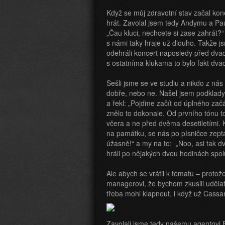
Když se můj zdravotní stav začal ko
hrát. Zavolal jsem tedy Andymu a Paul
„Čau kluci, nechcete si zase zahrát?“
s námi taky hraje už dlouho. Takže j
odehráli koncert naposledy před dvacet
s ostatníma klukama to bylo fakt dvac
Sešli jsme se ve studiu a nikdo z nás
dobře, nebo ne. Našel jsem podklady 
a řekl: „Pojďme začít od úplného začát
znělo to dokonale. Od prvního tónu t
včera a ne před dvěma desetiletími. 
na památku, se nás po písničce zeptal
úžasně!“ a my na to: „Noo, asi tak d
hráli po nějakých dvou hodinách spol
Ale abych se vrátil k tématu – protož
managerovi, že bychom zkusili udělat 
třeba mohl klapnout, i když už Cass
Zavolali jsme tedy našemu agentovi 