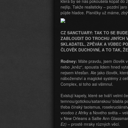
která by se nás pokoušela kopat do 
nejlíp. Takže realisticky – pozdní ja
půjde hladce. Písničky už máme, zbýv
CZ SANCTUARY: TAK TO SE BUDE
ZABLOUDIT DO TROCHU JINÝCH VO
SKLADATEL, ZPĚVÁK A VŮBEC PO
ČLOVĚK DUCHOVNÍ, A TO TAK, Ž
Rodney:
Máte pravdu, jsem člověk v
nebo „kněz“, spousta lidem hned vyta
nejsem křesťan. Ale jako člověk, kter
náboženství a magické systémy z cel
Complex, si toho asi všimnul.
Existují kapely, které se tváří velmi 
temnou/gotickou/satanskou/ blabla p
třeba čínský taoismus, rosekruciánst
voodoo z Afriky a Nového světa – ve
v New Orleans a Sallie Ann Glassm
Ez)
– prostě mraky různých věcí.