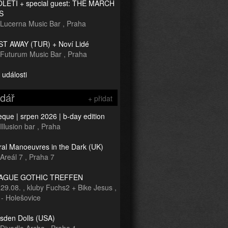
TOLETÍ + special guest: THE MARCH
S
Lucerna Music Bar
,
Praha
T AWAY (TUR) + Noví Lidé
Futurum Music Bar
,
Praha
 události
ndář
+ přidat
que | srpen 2026 | b-day edition
Illusion bar
,
Praha
ral Manoeuvres in the Dark (UK)
Areál 7
,
Praha 7
RAGUE GOTHIC TREFFEN
-
29.08.
,
kluby Fuchs2 + Bike Jesus
,
 - Holešovice
sden Dolls (USA)