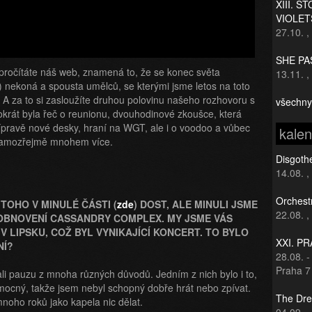
XIII. S
VIOLET
27.10.
,
SHE PAS
pročítáte náš web, znamená to, že se konec světa
13.11.
,
) nekoná a spousta umělců, se kterými jsme letos na toto
. A za to si zasloužíte druhou polovinu našeho rozhovoru s
všechny
rát byla řeč o reunionu, dvouhodinové zkoušce, která
ípravě nové desky, hraní na WGT, ale i o voodoo a vůbec
kale
 samozřejmě mnohem více.
Disgothe
14.08.
,
Orchest
TOHO V MINULÉ ČÁSTI (
zde
) DOST, ALE MINULI JSME
22.08.
,
OBNOVENÍ CASSANDRY COMPLEX. MY JSME VÁS
 V LIPSKU, COŽ BYL VYNIKAJÍCÍ KONCERT. TO BYLO
XXI. P
NÍ?
28.08.
Praha 7
dali pauzu z mnoha různých důvodů. Jedním z nich bylo i to,
emocný, takže jsem nebyl schopný dobře hrát nebo zpívat.
The Dre
noho roků jako kapela nic dělat.