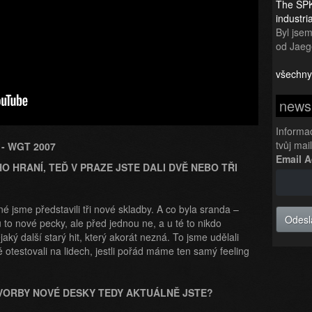
The SPK
industr
Byl jsem 
od Jaeg
všechny
newsl
Informa
tvůj mai
 - WGT 2007
Email 
 HRANÍ, TEĎ V PRAZE JSTE DALI DVĚ NEBO TŘI
é jsme představili tři nové skladby. A co byla sranda –
Odesl
u to nové pecky, ale před jednou ne, a u té to nikdo
jaký další starý hit, který akorát nezná. To jsme udělali
testovali na lidech, jestli pořád máme ten samý feeling
TVORBY NOVÉ DESKY TEDY AKTUÁLNĚ JSTE?