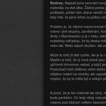
Rodney:
Napsali jsme osmnáct novýc
materiálu na dvě alba. Žádná pecka
podkladů, pořád nám zbývá natočit mů
tedy řekl, že jsme lehce za půlkou t
Problém je, že všichni máme kromě C
máme i jiné skupiny, zaměstnání, hud
Andy v Manchesteru a já v Irsku, takž
realisticky odhaduju, že by deska mě
nebo tak. Nebo aspoň doufám, tak u
Může to totiž jít fakt rychle, ale je t
Myslím si totiž, že ty nové písně jsou
upřímně ohromnou radost, a když jsme je
Posluchači totiž většinou velmi dobře 
nějakou reakci na novinky, ale vypadá 
myslím, že by to měla být s velkým p
A proto, že je ten materiál tak silný, 
bude perfektní. On tedy nikdy nebude 
nejsme pod žádným velkým časovým t