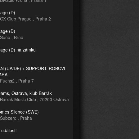
Divadlo Archa
,
Praha 1
age (D)
OX Club Prague
,
Praha 2
age (D)
Sono
,
Brno
age (D) na zámku
 (UA/DE) + SUPPORT: ROBOVI
ARA
Fuchs2
,
Praha 7
ams, Ostrava, klub Barrák
Barrák Music Club
,
70200 Ostrava
mes Silence (SWE)
Subzero
,
Praha
 události