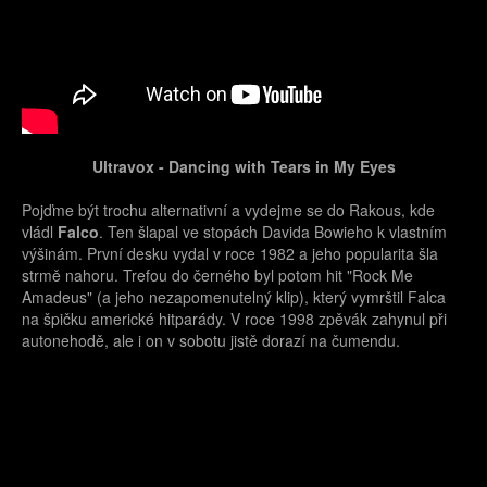
Ultravox - Dancing with Tears in My Eyes
Pojďme být trochu alternativní a vydejme se do Rakous, kde
vládl
Falco
. Ten šlapal ve stopách Davida Bowieho k vlastním
výšinám. První desku vydal v roce 1982 a jeho popularita šla
strmě nahoru. Trefou do černého byl potom hit "Rock Me
Amadeus" (a jeho nezapomenutelný klip), který vymrštil Falca
na špičku americké hitparády. V roce 1998 zpěvák zahynul při
autonehodě, ale i on v sobotu jistě dorazí na čumendu.