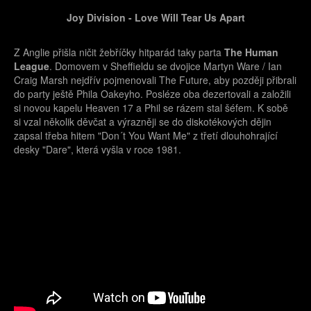
Joy Division - Love Will Tear Us Apart
Z Anglie přišla ničit žebříčky hitparád taky parta
The Human
League
. Domovem v Sheffieldu se dvojice Martyn Ware / Ian
Craig Marsh nejdřív pojmenovali The Future, aby později přibrali
do party ještě Phila Oakeyho. Posléze oba dezertovali a založili
si novou kapelu Heaven 17 a Phil se rázem stal šéfem. K sobě
si vzal několik děvčat a výrazněji se do diskotékových dějin
zapsal třeba hitem "Don´t You Want Me" z třetí dlouhohrající
desky "Dare", která vyšla v roce 1981.