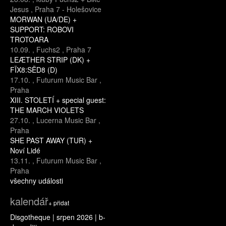
Jesus
,
Praha 7 - Holešovice
MORWAN (UA/DE) +
SUPPORT: ROBOVI
TROTOARA
10.09.
,
Fuchs2
,
Praha 7
LEÆTHER STRIP (DK) +
FÏX8:SËD8 (D)
17.10.
,
Futurum Music Bar
,
Praha
XIII. STOLETÍ + special guest:
THE MARCH VIOLETS
27.10.
,
Lucerna Music Bar
,
Praha
SHE PAST AWAY (TUR) +
Noví Lidé
13.11.
,
Futurum Music Bar
,
Praha
všechny události
kalendář
+ přidat
Disgotheque | srpen 2026 | b-