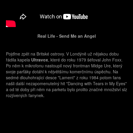
Real Life - Send Me an Angel
Pojďme zpět na Britské ostrovy. V Londýně už nějakou dobu
řádila kapela
Ultravox
, které do roku 1979 šéfoval John Foxx.
Po něm k mikrofonu nastoupil nový frontman Midge Ure, který
svoje parťáky dotáhl k nějvětšímu komerčnímu úspěchu. Na
sedmé dlouhohrající desce "Lament" z roku 1984 potom fans
našli další nezapomenutelný hit "Dancing with Tears in My Eyes"
a od té doby při něm na parketu bylo prolito značné množství slz
rozjívených fanynek.