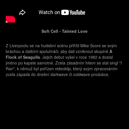
Soft Cell - Tainted Love
Z Liverpoolu se na hudební scénu přiřítil Mike Score se svým
bráchou a dalšími spoluhráči, aby dali vzniknout skupině
A
Flock of Seagulls
. Jejich debut vyšel v roce 1982 a dostal
jméno po kapele samotné. Zcela zásadním hitem se stal singl "I
Ran", k němuž byl pořízen videoklip, který svým zpracováním
zcela zapadá do dnešní darkwave či coldwave produkce.