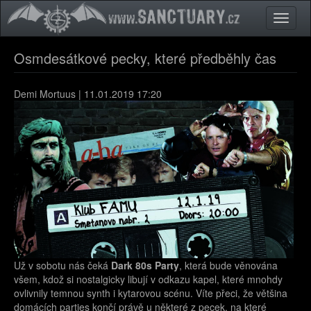
Přejít k hlavnímu obsahu
Toggle
naviga
Osmdesátkové pecky, které předběhly čas
Demi Mortuus
| 11.01.2019 17:20
Už v sobotu nás čeká
Dark 80s Party
, která bude věnována
všem, kdož si nostalgicky libují v odkazu kapel, které mnohdy
ovlivnily temnou synth i kytarovou scénu. Víte přeci, že většina
domácích parties končí právě u některé z pecek, na které