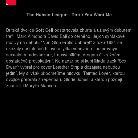
The Human League - Don´t You Want Me
Britská dvojice
Soft Cell
odstartovala zhurta a už svým debutem
trefili Marc Almond a David Ball do černého. Jejich synťákové
motivy na debutu "Non-Stop Erotic Cabaret" z roku 1981 se
ukázaly dostatečně hitové a lyrika věnovaná i nemravným
sexuálním radovánkám, transvestitům, drogám či vraždám
dostatečně provokativní. Ne nadarmo si kupříkladu track "Sex
Dwarf" vybral pro cover Leæther Strip a dozajista nebudou
jediní. My si však připomeňme hitovku "Tainted Love", kterou
dvojice přebrala z repertoáru Glorie Jones, a kterou později
znásilnil i Marylin Manson.