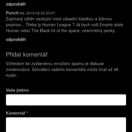
odpovědět
Punch
Ne, 2019-02-03 20:07
Zajímavý výběr oscilující mezi zásadní klasikou a šílenou
popinou... Třeba ty Human League ? Já bych volil Empire state
Human nebo The Black hit of the space, nesmrtelný pecky.
odpovědět
Přidat komentář
Vzhledem ke zvýšenému množství spamu je diskuse
moderována. Schválení vašeho komentáře může trvat až 48
hodin.
Vaše jméno
Komentář
*