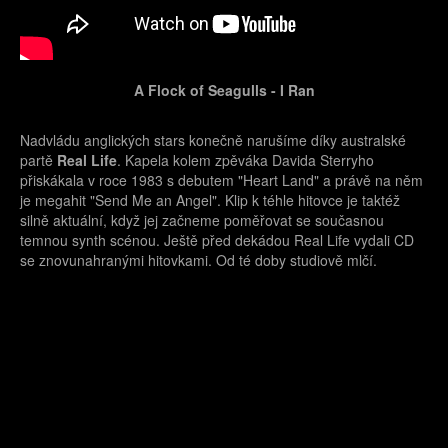
A Flock of Seagulls - I Ran
Nadvládu anglických stars konečně narušíme díky australské
partě
Real Life
. Kapela kolem zpěváka Davida Sterryho
přiskákala v roce 1983 s debutem "Heart Land" a právě na něm
je megahit "Send Me an Angel". Klip k téhle hitovce je taktéž
silně aktuální, když jej začneme poměřovat se současnou
temnou synth scénou. Ještě před dekádou Real Life vydali CD
se znovunahranými hitovkami. Od té doby studiově mlčí.