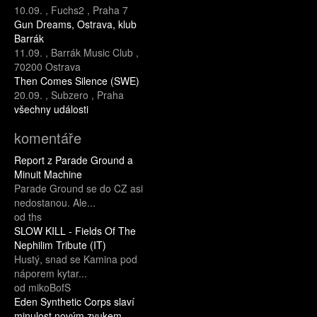
10.09.
,
Fuchs2
,
Praha 7
Gun Dreams, Ostrava, klub
Barrák
11.09.
,
Barrák Music Club
,
70200 Ostrava
Then Comes Silence (SWE)
20.09.
,
Subzero
,
Praha
všechny události
komentáře
Report z Parade Ground a
Minuit Machine
Parade Ground se do CZ asi
nedostanou. Ale...
od ths
SLOW KILL - Fields Of The
Nephilim Tribute (IT)
Hustý, snad se Kamina pod
náporem kytar...
od mikoBofS
Eden Synthetic Corps slaví
minulost novým zvukem