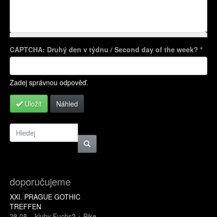
CAPTCHA: Druhý den v týdnu / Second day of the week?
*
Více informací o formátech textů
Zadej správnou odpověď.
Uložit
Náhled
doporučujeme
XXI. PRAGUE GOTHIC
TREFFEN
28.08.
,
kluby Fuchs2 + Bike