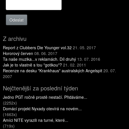
Odeslat
Z archivu
Report z Clubbers Die Younger vol.32
21. 05. 2017
Hororový červen
08. 06. 2017
Ta naše muzika...v reklamách. Díl druhý
13. 07. 2016
Jak je to vlastně s tou "gotikou"?
21. 02. 2011
Recenze na desku "Krankhaus" australských Angelspit
20. 07.
2007
Nejčtenější za poslední týden
Jedno PGT ročně prostě nestačí. Přidáváme...
(2252x)
Domácí projekt Nyxady otevírá na novém...
(1663x)
Amíci NITE vyrazili na turné, které...
(719x)