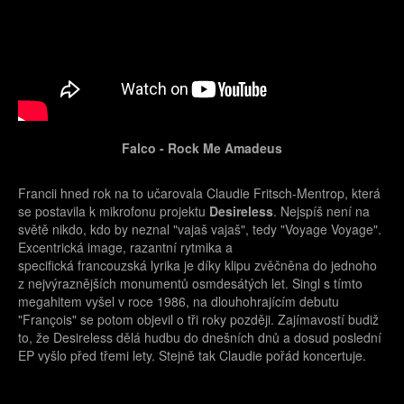
Falco - Rock Me Amadeus
Francii hned rok na to učarovala Claudie Fritsch-Mentrop, která
se postavila k mikrofonu projektu
Desireless
. Nejspíš není na
světě nikdo, kdo by neznal "vajaš vajaš", tedy "Voyage Voyage".
Excentrická image, razantní rytmika a
specifická francouzská lyrika je díky klipu zvěčněna do jednoho
z nejvýraznějších monumentů osmdesátých let. Singl s tímto
megahitem vyšel v roce 1986, na dlouhohrajícím debutu
"François" se potom objevil o tři roky později. Zajímavostí budiž
to, že Desireless dělá hudbu do dnešních dnů a dosud poslední
EP vyšlo před třemi lety. Stejně tak Claudie pořád koncertuje.