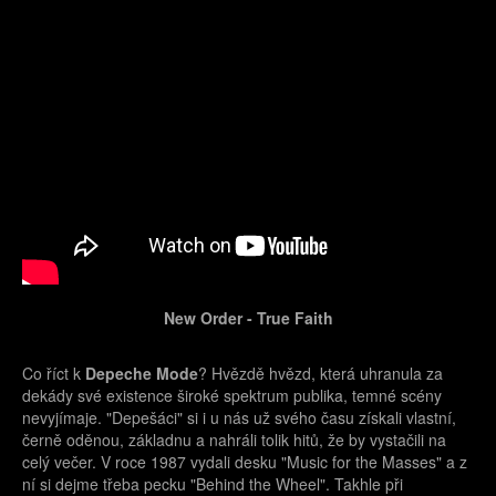
New Order - True Faith
Co říct k
Depeche Mode
? Hvězdě hvězd, která uhranula za
dekády své existence široké spektrum publika, temné scény
nevyjímaje. "Depešáci" si i u nás už svého času získali vlastní,
černě oděnou, základnu a nahráli tolik hitů, že by vystačili na
celý večer. V roce 1987 vydali desku "Music for the Masses" a z
ní si dejme třeba pecku "Behind the Wheel". Takhle při