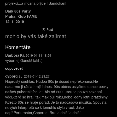
projekci...a možná přijde i Sandokan!
Dark 80s Party
Praha, Klub FAMU
12. 1. 2019
mohlo by vás také zajímat
Komentáře
Barbora
Pá, 2019-01-11 18:59
výbornej článek! fakt :)
odpovědět
cyborg
So, 2019-01-12 23:27
Naprostý souhlas. Hudba 80s je dosud nepřekonaná.Né
nadarmo jí rádia hrají i dnes. 90s občas uslyšíme dance pecky
našich pubertálních let. Ale od 2000,jsou to pouze sezonní
věci,které se hrají tak max.půl roku,nebo jedny letní prázdniny.
Kdežto 80s se hraje pořád. Je to nadčasová muzika. Spousta
nových interpretů se k tomuhle stylu vrací. Jako
např.Perturbator,Capernet Brut a další a další.