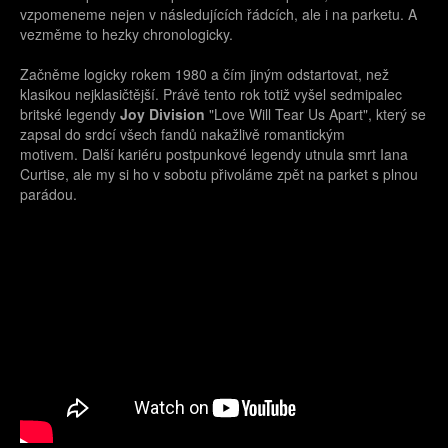
vzpomeneme nejen v následujících řádcích, ale i na parketu. A
vezměme to hezky chronologicky.
Začněme logicky rokem 1980 a čím jiným odstartovat, než
klasikou nejklasičtější. Právě tento rok totiž vyšel sedmipalec
britské legendy
Joy Division
"Love Will Tear Us Apart", který se
zapsal do srdcí všech fandů nakažlivě romantickým
motivem. Další kariéru postpunkové legendy utnula smrt Iana
Curtise, ale my si ho v sobotu přivoláme zpět na parket s plnou
parádou.