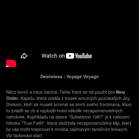
Desireless - Voyage Voyage
Něco končí a něco začíná. Tahle fráze se dá použít pro
New
Order
. Kapelu, která vzešla z trosek smutných pozůstalých Joy
Division, kteří se museli srovnat se smrtí svého frontmana. Kluci
to zvládli se ctí a vyplodili hned několik nezapomenutelných
nahrávek. Kupříkladu na desce "Substance 1987" je k nalezení
hitovka "True Faith", která obdržela nezapomenutelný klip, který
by vás mohl inspirovat k mnoha zajímavým tanečním kreacím.
Viz fackovací start.