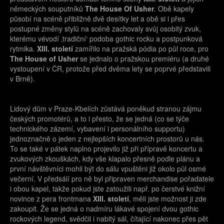
německých souputníků
The House Of Usher
. Obě kapely
působí na scéně přibližně dvě desítky let a obě si i přes
postupné změny stylů na scéně zachovaly svůj osobitý zvuk,
kterému vévodí ‚tradiční‘ podoba gothic rocku a postpunková
rytmika.
XIII. století
zamířilo na pražská pódia po půl roce, pro
The House of Usher
se jednalo o pražskou premiéru (a druhé
vystoupení v ČR, protože před dvěma lety se poprvé představili
v Brně).
Lidový dům v Praze-Kbelích zůstává poněkud stranou zájmu
českých promotérů, a to i přesto, že se jedná (co se týče
technického zázemí, vybavení i personálního supportu)
jednoznačně o jeden z nejlepších koncertních prostorů u nás.
To se také v pátek naplno projevilo již při přípravě koncertu a
zvukových zkouškách, kdy vše klapalo přesně podle plánu a
první návštěvníci mohli být do sálu vpuštěni již okolo půl osmé
večerní. V předsálí pro ně byl připraven merchandise pořadatele
i obou kapel, takže pokud jste zatoužili např. po čerstvé knižní
novince z pera frontmana
XIII. století
, měli jste možnost ji zde
zakoupit. Že se jedná o nadmíru lákavé spojení dvou gothic
rockových legend, svědčil i nabitý sál, čítající nakonec přes pět