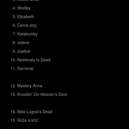
Shelley
Elizabeth
Černé slzy
Katakomby
Jolene
Justina
Nosferatu Is Dead
Karneval
Mystery Anna
Knockin’ On Heaven’s Door
Bela Lugosi’s Dead
Růže a kříž