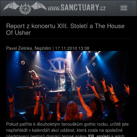
Přejít k hlavnímu obsahu
Toggle
naviga
Report z koncertu XIII. Století a The House
Of Usher
Pavel Zelinka, Nephilim | 17.11.2010 13:38
Pokud patříte k dlouholetým fanouškům gothic rocku, určitě jste
nepřehlédli v kalendáři akcí událost, která zvala na společné
představení nestorů domácí temné scény
XIII. století
a jejich