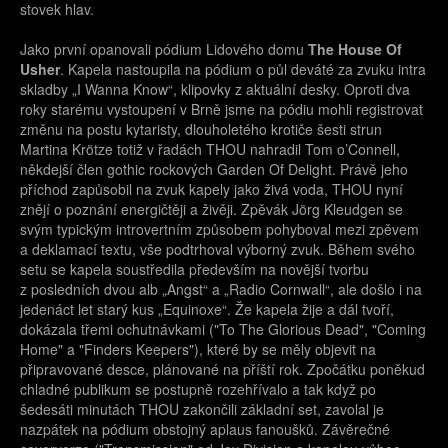
stovek hlav.
Jako první opanovali pódium Lidového domu
The House Of
Usher
. Kapela nastoupila na pódium o půl deváté za zvuku intra
skladby „I Wanna Know“, klipovky z aktuální desky. Oproti dva
roky starému vystoupení v Brně jsme na pódiu mohli registrovat
změnu na postu kytaristy, dlouholetého krotiče šesti strun
Martina Krötze totiž v řadách THOU nahradil Tom o’Connell,
někdejší člen gothic rockových Garden Of Delight. Právě jeho
příchod zapůsobil na zvuk kapely jako živá voda, THOU nyní
znějí o poznání energičtěji a živěji. Zpěvák Jörg Kleudgen se
svým typickým introvertním způsobem pohyboval mezi zpěvem
a deklamací textu, vše podtrhoval výborný zvuk. Během svého
setu se kapela soustředila především na novější tvorbu
z posledních dvou alb „Angst“ a „Radio Cornwall“, ale došlo i na
jedenáct let starý kus „Equinoxe“. Že kapela žije a dál tvoří,
dokázala třemi ochutnávkami ("To The Glorious Dead", "Coming
Home" a "Finders Keepers"), které by se měly objevit na
připravované desce, plánované na příští rok. Zpočátku poněkud
chladné publikum se postupně rozehřívalo a tak když po
šedesáti minutách THOU zakončili základní set, zavolal je
nazpátek na pódium obstojný aplaus fanoušků. Závěrečné