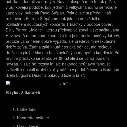
publika jeden hit za druhým. Navíc, alespoň mně to tak přišlo,
v punkovější podobě, kdy jedním z velkých tahounů semknuté
kapely byl bubeník Pavel Štěpán. Pokud jste si přečetli náš
rozhovor s Petrem Štěpánem, tak jste se dozvěděli o
ozvláštnění současných koncertů Třináctky v podobě coveru
Dolly Patron „Jolene“, kterou překvapivě zpívá klávesačka Jana
Havlová. A nutno podotknout, že tah je to neskutečně vydařený,
protože Jana nejen dobře vypadá, ale především neskutečně
dobře zpívá. Žádná zakřiknutá éterická pěnice, ale rocková
dračice s plným hlasem bez zbytečných manýrů a kudrlinek. Po
prvním přídavku se zdálo, že
XIII.století
se už na pódium
nevrátí, v sále se rozsvítilo, ale nakonec neúnavní fanoušci
zvítězili a dostali druhý dvojitý nášup v podobě coveru Bauhaus
„Bela Lugosi’s Dead” a balady „Růže a kříž“.
Playlist
XIII.století
Fatherland
Kabarette Voltaire
Měsíc lovce