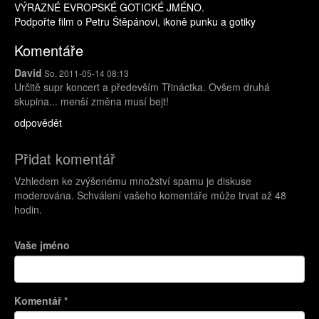
VÝRAZNÉ EVROPSKÉ GOTICKÉ JMÉNO.
Podpořte film o Petru Štěpánovi, ikoně punku a gotiky
Komentáře
David
So, 2011-05-14 08:13
Určitě supr koncert a především Třináctka. Ovšem druhá
skupina... menší změna musí bejt!
odpovědět
Přidat komentář
Vzhledem ke zvýšenému množství spamu je diskuse
moderována. Schválení vašeho komentáře může trvat až 48
hodin.
Vaše jméno
Komentář
*