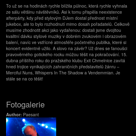
To už se na hodinách rychle blížila půlnoc, která rychle vyhnala
ze sálu většinu návštěvníků. Asi k tomu přispěla neexistence
afterpárty, kdy před stylovým DJem dostal přednost místní
jukebox, ale to bylo rozhodnutí mimo dosah pořadatelů. Celkově
musíme zhodnotit akci jako vydařenou: dostali jsme dvojitou
kvalitní dávku stylové muziky v dobrém zvukovém i obrazovém
balení, navíc ve vstřícné atmosféře početného publika, které si
koncert evidentně užilo. A slovo na závěr? Už dnes se fanoušci
pravověrného gotického rocku můžou těšit na pokračování. 15.
dubna příštího roku do pražského klubu Exit Chmelnice zavítá
hned trojice vynikajících zahraničních představitelů žánru –
Merciful Nuns, Whispers In The Shadow a Vendemmian. Je
stále se na co těšit!
Fotogalerie
Author:
Paesant
xiii001.jpg