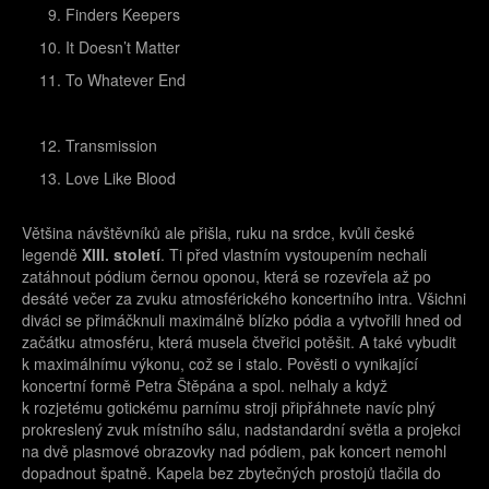
Finders Keepers
It Doesn’t Matter
To Whatever End
Transmission
Love Like Blood
Většina návštěvníků ale přišla, ruku na srdce, kvůli české
legendě
XIII. století
. Ti před vlastním vystoupením nechali
zatáhnout pódium černou oponou, která se rozevřela až po
desáté večer za zvuku atmosférického koncertního intra. Všichni
diváci se přimáčknuli maximálně blízko pódia a vytvořili hned od
začátku atmosféru, která musela čtveřici potěšit. A také vybudit
k maximálnímu výkonu, což se i stalo. Pověsti o vynikající
koncertní formě Petra Štěpána a spol. nelhaly a když
k rozjetému gotickému parnímu stroji připřáhnete navíc plný
prokreslený zvuk místního sálu, nadstandardní světla a projekci
na dvě plasmové obrazovky nad pódiem, pak koncert nemohl
dopadnout špatně. Kapela bez zbytečných prostojů tlačila do