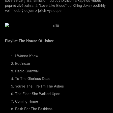
coververze ("Transmission" od Joy Division a kapelou vůbec
poprvé živě zahraná "Love Like Blood" od Killing Joke) podtrhly
velmi dobrý dojem z jejich vystoupení.
Playlist The House Of Usher
I Wanna Know
Equinoxe
Radio Cornwall
To The Glorious Dead
You’re The Fire I’m The Ashes
The Floor She Walked Upon
Coming Home
Faith For The Faithless