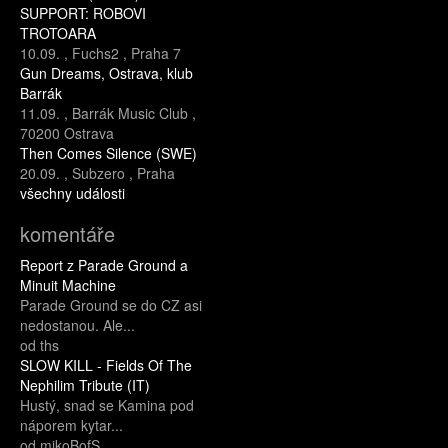
SUPPORT: ROBOVI
TROTOARA
10.09.
,
Fuchs2
,
Praha 7
Gun Dreams, Ostrava, klub
Barrák
11.09.
,
Barrák Music Club
,
70200 Ostrava
Then Comes Silence (SWE)
20.09.
,
Subzero
,
Praha
všechny události
komentáře
Report z Parade Ground a
Minuit Machine
Parade Ground se do CZ asi
nedostanou. Ale...
od ths
SLOW KILL - Fields Of The
Nephilim Tribute (IT)
Hustý, snad se Kamina pod
náporem kytar...
od mikoBofS