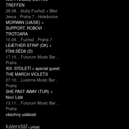
TREFFEN
28.08.
,
kluby Fuchs2 + Bike
Jesus
,
Praha 7 - Holešovice
MORWAN (UA/DE) +
SUPPORT: ROBOVI
TROTOARA
10.09.
,
Fuchs2
,
Praha 7
LEÆTHER STRIP (DK) +
FÏX8:SËD8 (D)
17.10.
,
Futurum Music Bar
,
Praha
XIII. STOLETÍ + special guest:
THE MARCH VIOLETS
27.10.
,
Lucerna Music Bar
,
Praha
SHE PAST AWAY (TUR) +
Noví Lidé
13.11.
,
Futurum Music Bar
,
Praha
všechny události
kalendář
+ přidat