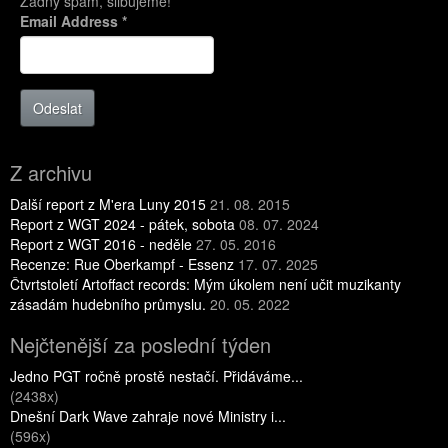
Žádný spam, slibujeme!
Email Address
*
Odeslat
Z archivu
Další report z M'era Luny 2015
21. 08. 2015
Report z WGT 2024 - pátek, sobota
08. 07. 2024
Report z WGT 2016 - neděle
27. 05. 2016
Recenze: Rue Oberkampf - Essenz
17. 07. 2025
Čtvrtstoletí Artoffact records: Mým úkolem není učit muzikanty
zásadám hudebního průmyslu.
20. 05. 2022
Nejčtenější za poslední týden
Jedno PGT ročně prostě nestačí. Přidáváme...
(2438x)
Dnešní Dark Wave zahraje nové Ministry i...
(596x)