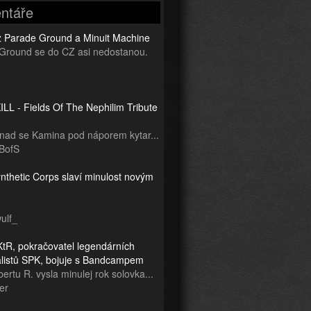
ntáře
z Parade Ground a Minuit Machine
Ground se do CZ asi nedostanou.
LL - Fields Of The Nephilim Tribute
snad se Kamina pod náporem kytar...
BofS
nthetic Corps slaví minulost novým
ulf_
tR, pokračovatel legendárních
ialistů SPK, bojuje s Bandcampem
ertu R. vysla minulej rok solovka...
er