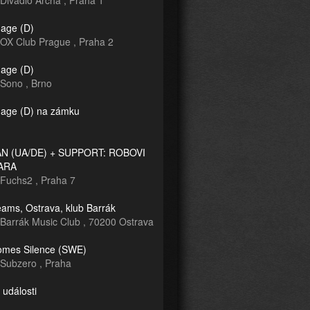
Divadlo Archa
,
Praha 1
age (D)
OX Club Prague
,
Praha 2
age (D)
Sono
,
Brno
age (D) na zámku
 (UA/DE) + SUPPORT: ROBOVI
ARA
Fuchs2
,
Praha 7
ams, Ostrava, klub Barrák
Barrák Music Club
,
70200 Ostrava
mes Silence (SWE)
Subzero
,
Praha
 události