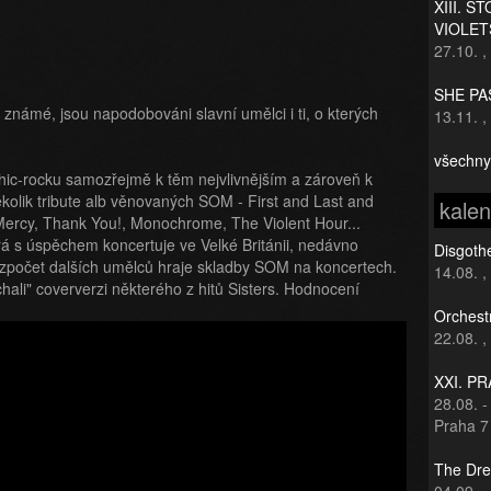
XIII. S
VIOLET
27.10.
,
SHE PAS
známé, jsou napodobováni slavní umělci i ti, o kterých
13.11.
,
všechny
othic-rocku samozřejmě k těm nejvlivnějším a zároveň k
olik tribute alb věnovaných SOM - First and Last and
kale
 Mercy, Thank You!, Monochrome, The Violent Hour...
rá s úspěchem koncertuje ve Velké Británii, nedávno
Disgothe
Bezpočet dalších umělců hraje skladby SOM na koncertech.
14.08.
,
hali" coververzi některého z hitů Sisters. Hodnocení
Orchest
22.08.
,
XXI. P
28.08.
Praha 7
The Dre