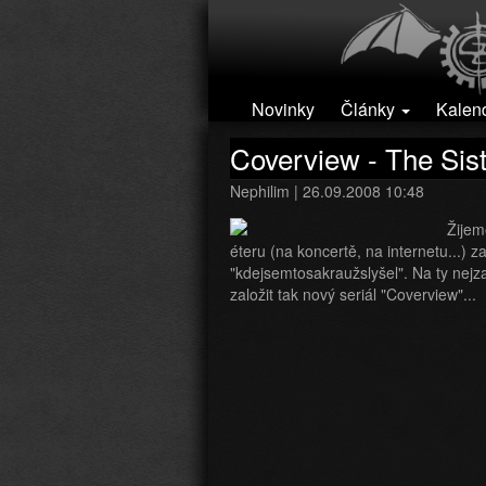
Přejít k hlavnímu obsahu
Novinky
Články
Kalen
Coverview - The Sis
Nephilim
| 26.09.2008 10:48
Žijem
éteru (na koncertě, na internetu...) 
"kdejsemtosakraužslyšel". Na ty nejz
založit tak nový seriál "Coverview"...