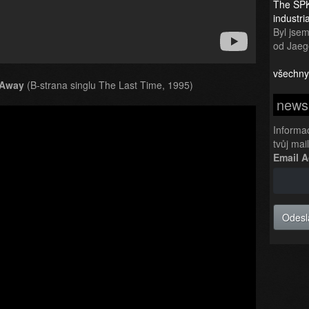
The SPK
industr
Byl jsem 
od Jaeg
všechny
 Away
(B-strana singlu The Last Time, 1995)
newsl
Informa
tvůj mai
Email 
Odesl