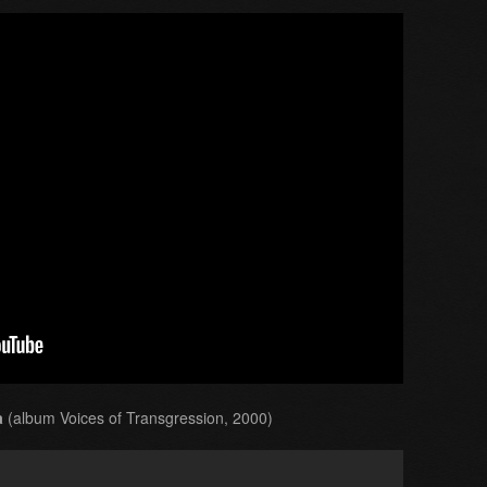
a
(album Voices of Transgression, 2000)