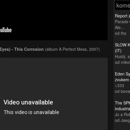
kome
Report 
Parade 
Ale...
od ths
SLOW KI
 Eyes) - This Corrosion
(album A Perfect Mess, 2007)
(IT)
Hustý, 
od miko
Eden Sy
zvukem
<333
od beow
The SPK
industr
Jo a Rob
od Jaeg