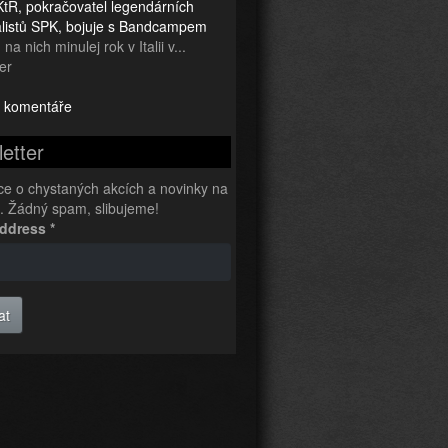
tR, pokračovatel legendárních
ialistů SPK, bojuje s Bandcampem
na nich minulej rok v Italii v...
er
 komentáře
etter
ce o chystaných akcích a novinky na
l. Žádný spam, slibujeme!
Address
*
at