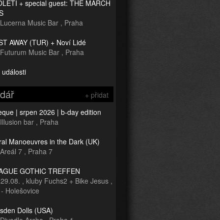
TOLETÍ + special guest: THE MARCH
S
Lucerna Music Bar
,
Praha
T AWAY (TUR) + Noví Lidé
Futurum Music Bar
,
Praha
 události
ndář
+ přidat
que | srpen 2026 | b-day edition
Illusion bar
,
Praha
ral Manoeuvres in the Dark (UK)
Areál 7
,
Praha 7
RAGUE GOTHIC TREFFEN
-
29.08.
,
kluby Fuchs2 + Bike Jesus
,
 - Holešovice
sden Dolls (USA)