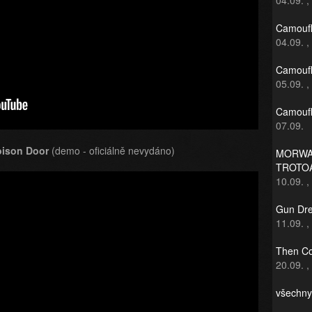
04.09.
,
Camoufl
04.09.
,
Camoufl
05.09.
,
Camoufl
07.09.
oison Door
(demo - oficiálně nevydáno)
MORWAN
TROTO
10.09.
,
Gun Dre
11.09.
,
Then Co
20.09.
,
všechny