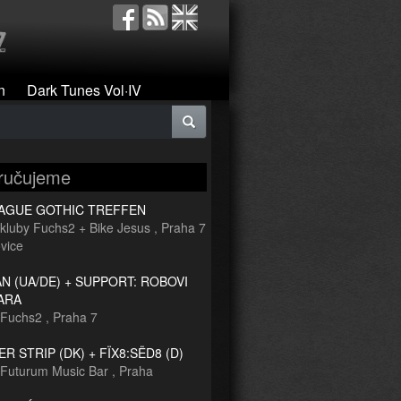
n
Dark Tunes Vol·IV
ručujeme
RAGUE GOTHIC TREFFEN
kluby Fuchs2 + Bike Jesus
,
Praha 7
vice
 (UA/DE) + SUPPORT: ROBOVI
ARA
Fuchs2
,
Praha 7
R STRIP (DK) + FÏX8:SËD8 (D)
Futurum Music Bar
,
Praha