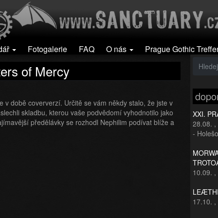
dář
Fotogalerie
FAQ
O nás
Prague Gothic Treffe
ters of Mercy
dopo
e v době coververzí. Určitě se vám někdy stalo, že jste v
zaslechli skladbu, kterou vaše podvědomí vyhodnotilo jako
XXI. P
ajímavější předělávky se rozhodl Nephilim podívat blíže a
28.08.
,
- Holešo
MORWAN
TROTO
10.09.
,
LEÆTHE
17.10.
,