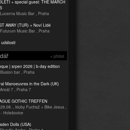
TOLETÍ + special guest: THE MARCH
S
Lucerna Music Bar
,
Praha
T AWAY (TUR) + Noví Lidé
Futurum Music Bar
,
Praha
 události
ndář
+ přidat
que | srpen 2026 | b-day edition
Illusion bar
,
Praha
ral Manoeuvres in the Dark (UK)
Areál 7
,
Praha 7
RAGUE GOTHIC TREFFEN
-
29.08.
,
kluby Fuchs2 + Bike Jesus
,
 - Holešovice
sden Dolls (USA)