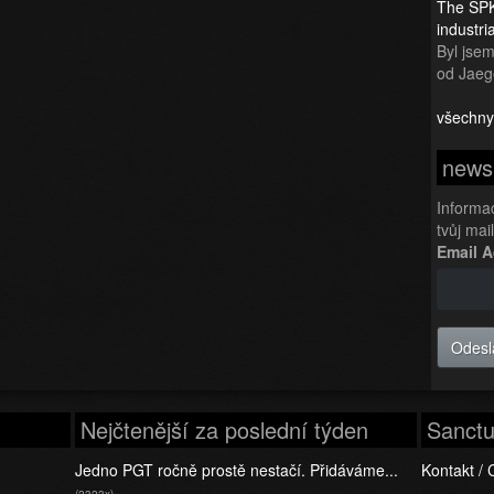
The SPK
industr
Byl jsem 
od Jaeg
všechny
newsl
Informa
tvůj mai
Email 
Odesl
Nejčtenější za poslední týden
Sanctu
Jedno PGT ročně prostě nestačí. Přidáváme...
Kontakt / 