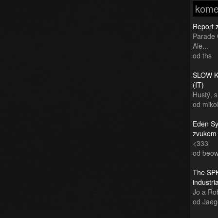
kome
Report 
Parade 
Ale...
od ths
SLOW KI
(IT)
Hustý, 
od miko
Eden Sy
zvukem
<333
od beow
The SPK
industr
Jo a Rob
od Jaeg