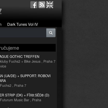
n
Dark Tunes Vol·IV
ručujeme
RAGUE GOTHIC TREFFEN
kluby Fuchs2 + Bike Jesus
,
Praha 7
vice
 (UA/DE) + SUPPORT: ROBOVI
ARA
Fuchs2
,
Praha 7
R STRIP (DK) + FÏX8:SËD8 (D)
Futurum Music Bar
,
Praha