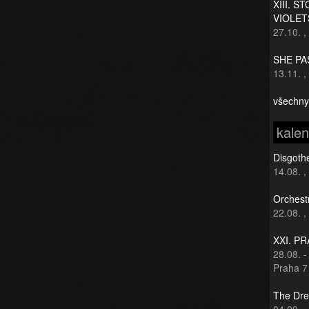
XIII. S
VIOLET
27.10.
,
SHE PAS
13.11.
,
všechny
kale
Disgothe
14.08.
,
Orchest
22.08.
,
XXI. P
28.08.
Praha 7
The Dre