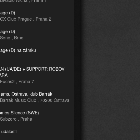
Divadlo Archa
,
Praha 1
age (D)
OX Club Prague
,
Praha 2
age (D)
Sono
,
Brno
age (D) na zámku
 (UA/DE) + SUPPORT: ROBOVI
ARA
Fuchs2
,
Praha 7
ams, Ostrava, klub Barrák
Barrák Music Club
,
70200 Ostrava
mes Silence (SWE)
Subzero
,
Praha
 události