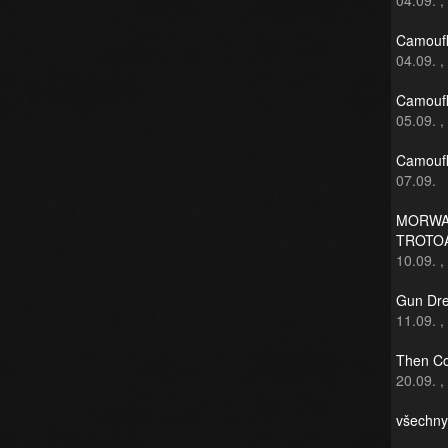
04.09.
,
Camoufl
04.09.
,
Camoufl
05.09.
,
Camoufl
07.09.
MORWAN
TROTO
10.09.
,
Gun Dre
11.09.
,
Then Co
20.09.
,
všechny