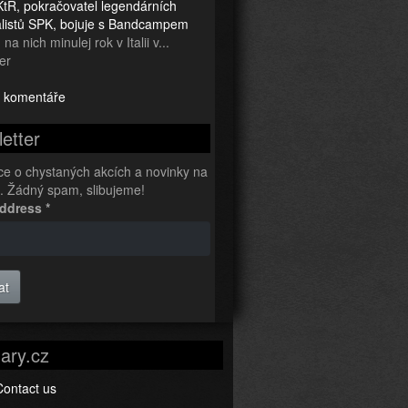
tR, pokračovatel legendárních
ialistů SPK, bojuje s Bandcampem
na nich minulej rok v Italii v...
er
 komentáře
etter
ce o chystaných akcích a novinky na
l. Žádný spam, slibujeme!
Address
*
at
ary.cz
Contact us