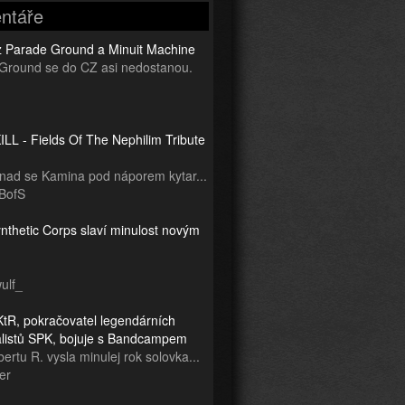
ntáře
z Parade Ground a Minuit Machine
Ground se do CZ asi nedostanou.
LL - Fields Of The Nephilim Tribute
snad se Kamina pod náporem kytar...
BofS
nthetic Corps slaví minulost novým
ulf_
tR, pokračovatel legendárních
ialistů SPK, bojuje s Bandcampem
ertu R. vysla minulej rok solovka...
er