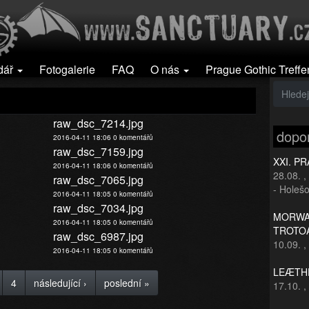
dář
Fotogalerie
FAQ
O nás
Prague Gothic Treffe
raw_dsc_7214.jpg
dopo
2016-04-11 18:06
0 komentářů
raw_dsc_7159.jpg
XXI. P
2016-04-11 18:06
0 komentářů
28.08.
,
raw_dsc_7065.jpg
- Holešo
2016-04-11 18:05
0 komentářů
raw_dsc_7034.jpg
MORWAN
2016-04-11 18:05
0 komentářů
TROTO
raw_dsc_6987.jpg
10.09.
,
2016-04-11 18:05
0 komentářů
LEÆTHE
4
následující ›
poslední »
17.10.
,