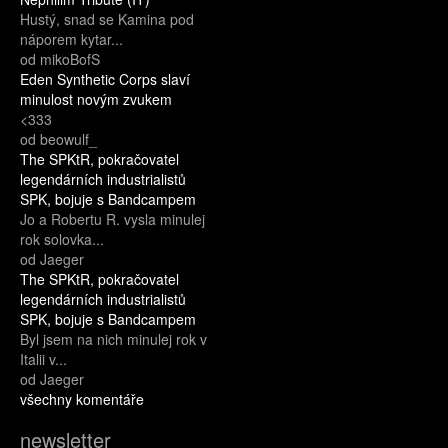
Hustý, snad se Kamina pod
náporem kytar...
od mikoBofS
Eden Synthetic Corps slaví
minulost novým zvukem
<333
od beowulf_
The SPKtR, pokračovatel
legendárních industrialistů
SPK, bojuje s Bandcampem
Jo a Robertu R. vysla minulej
rok solovka...
od Jaeger
The SPKtR, pokračovatel
legendárních industrialistů
SPK, bojuje s Bandcampem
Byl jsem na nich minulej rok v
Italii v...
od Jaeger
všechny komentáře
newsletter