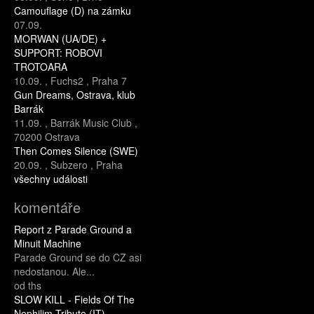
Camouflage (D) na zámku
07.09.
MORWAN (UA/DE) +
SUPPORT: ROBOVI
TROTOARA
10.09.
,
Fuchs2
,
Praha 7
Gun Dreams, Ostrava, klub
Barrák
11.09.
,
Barrák Music Club
,
70200 Ostrava
Then Comes Silence (SWE)
20.09.
,
Subzero
,
Praha
všechny události
komentáře
Report z Parade Ground a
Minuit Machine
Parade Ground se do CZ asi
nedostanou. Ale...
od ths
SLOW KILL - Fields Of The
Nephilim Tribute (IT)