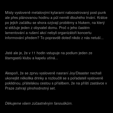
Místy vysloveně metalovými kytarami naboostrovaný post-punk
ale přes plánovanou hodinu a půl neměl dlouhého trvání. Krátce
po jejich začátku se shora ozývají problémy s hlukem, na který
si stěžuje jeden z obyvatel domu. Proč o jeho častém
lamentování a rušení akcí nebyli organizátoři koncertu
informování předem? To popravdě doteď nikdo z nás netuší...
Jisté ale je, že v 11 hodin vstupuje na podium jeden ze
štamgastů klubu a kapelu utíná...
Alespoň, že se zprvu vysloveně nasraní Joy/Disaster nechali
ukonejšit několika drinky a rozloučili se s pořadateli vysloveně
poklidnou, přátelskou cestou s příslibem, že na příští zastávce v
Praze zahrají plnohodnotný set.
Děkujeme všem zúčastněným fanouškům.