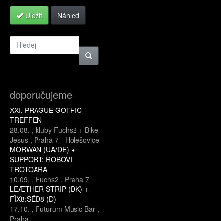
Uložit
Náhled
doporučujeme
XXI. PRAGUE GOTHIC
TREFFEN
28.08.
,
kluby Fuchs2 + Bike
Jesus
,
Praha 7 - Holešovice
MORWAN (UA/DE) +
SUPPORT: ROBOVI
TROTOARA
10.09.
,
Fuchs2
,
Praha 7
LEÆTHER STRIP (DK) +
FÏX8:SËD8 (D)
17.10.
,
Futurum Music Bar
,
Praha