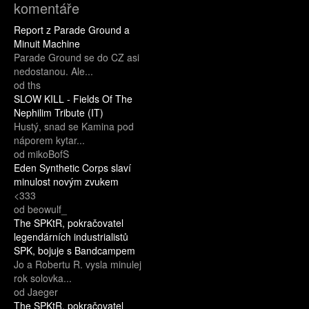
komentáře
Report z Parade Ground a
Minuit Machine
Parade Ground se do CZ asi
nedostanou. Ale...
od ths
SLOW KILL - Fields Of The
Nephilim Tribute (IT)
Hustý, snad se Kamina pod
náporem kytar...
od mikoBofS
Eden Synthetic Corps slaví
minulost novým zvukem
<333
od beowulf_
The SPKtR, pokračovatel
legendárních industrialistů
SPK, bojuje s Bandcampem
Jo a Robertu R. vysla minulej
rok solovka...
od Jaeger
The SPKtR, pokračovatel