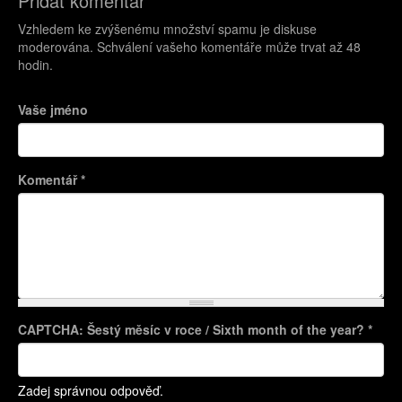
Přidat komentář
Vzhledem ke zvýšenému množství spamu je diskuse
moderována. Schválení vašeho komentáře může trvat až 48
hodin.
Vaše jméno
Komentář
*
CAPTCHA: Šestý měsíc v roce / Sixth month of the year?
*
Více informací o formátech textů
Zadej správnou odpověď.