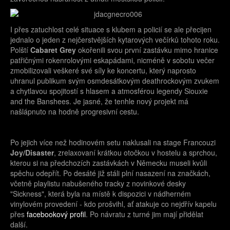
I přes zatuchlost celé situace s klubem a policií se ale přecijen
jednalo o jeden z nejčerstvějších kytarových večírků tohoto roku.
Polští
Cabaret Grey
okořenili svou první zastávku mimo hranice
patřičnými rokenrolovými eskapádami, nicméně v sobotu večer
zmobilizovali veškeré své síly ke koncertu, který naprosto
uhranul publikum svým osmdesátkovým deathrockovým zvukem
a chytlavou spojitostí s hlasem a atmosférou legendy Siouxie
and the Banshees. Je jasné, že tenhle nový projekt má
našlápnuto na hodně progresivní cestu.
Po jejich více než hodinovém setu naklusali na stage Francouzi
Joy/Disaster
, zrelaxovaní krátkou otočkou v hostelu a sprchou,
kterou si na předchozích zastávkách v Německu museli kvůli
spěchu odepřít. Po desáté již stáli plní nasazení na značkách,
včetně playlistu nabušeného tracky z novinkové desky
"Sickness", která byla na místě k dispozici v nádherném
vinylovém provedení - kdo prošvihl, ať atakuje co nejdřív kapelu
přes
facebookový profil
. Po návratu z turné jim mají přidělat
další.