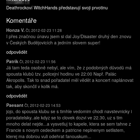
Deathrockoví WitchHands představují svoji prvotinu
Komentáře
Honza V.
Čt, 2012-02-23 11:28
I přes značnou únavu jsem si dal Joy/Disaster druhý den znovu
v Českých Budějovicích a jedním slovem super!
odpovědět
Patrik
Čt, 2012-02-23 11:56
Já tam teda osobně nebyl, ale vím, že z podobných důvodů má
spousta klubů tzv. policejní hodinu ve 22:00 Např. Palác
Akropolis. Tak to snad pořadatel měl vědět a koncert naplánovat
tak, aby skončil v kolik má.
odpovědět
Paesant
Čt, 2012-02-23 14:53
jojo, do spousta klubu se s timhle vedomim chodi navstevnicky i
poradatelsky..ale kdyz se to clovek dozvi ve 22.30, uz s tim
mnoho delat nejde...a vysvetluj to kapele, ktera se sem tahne z
Francie s novym cedeckem a patricne neplnenym setlistem,
kterej ma dobrou vuli odehrat fanouskum...