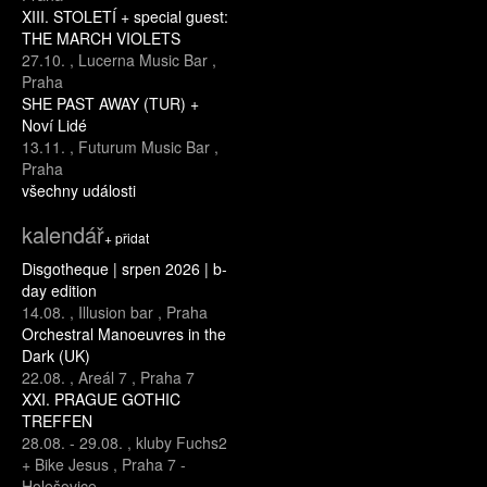
XIII. STOLETÍ + special guest:
THE MARCH VIOLETS
27.10.
,
Lucerna Music Bar
,
Praha
SHE PAST AWAY (TUR) +
Noví Lidé
13.11.
,
Futurum Music Bar
,
Praha
všechny události
kalendář
+ přidat
Disgotheque | srpen 2026 | b-
day edition
14.08.
,
Illusion bar
,
Praha
Orchestral Manoeuvres in the
Dark (UK)
22.08.
,
Areál 7
,
Praha 7
XXI. PRAGUE GOTHIC
TREFFEN
28.08.
-
29.08.
,
kluby Fuchs2
+ Bike Jesus
,
Praha 7 -
Holešovice