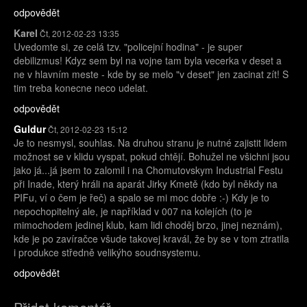
odpovědět
Karel
Čt, 2012-02-23 13:35
Uvedomte si, ze celá tzv. "policejní hodina" - je super
debilizmus! Kdyz sem byl na vojne tam byla vecerka v deset a
ne v hlavním meste - kde by se melo "v deset" jen zacinat zít! S
tim treba konecne neco udelat.
odpovědět
Guldur
Čt, 2012-02-23 15:12
Je to nesmysl, souhlas. Na druhou stranu je nutné zajistit lidem
možnost se v klidu vyspat, pokud chtějí. Bohužel ne všichni jsou
jako já...já jsem to zalomil i na Chomutovskym Industrial Festu
při Inade, který hráli na aparát Jirky Kmetě (kdo byl někdy na
PIFu, ví o čem je řeč) a spalo se mi moc dobře :-) Kdy je to
nepochopitelný ale, je například v 007 na kolejích (to je
mimochodem jedinej klub, kam lidi choděj brzo, jinej neznám),
kde je po zavíračce všude takovej kravál, že by se v tom ztratila
i produkce středně velikýho soudnsystemu.
odpovědět