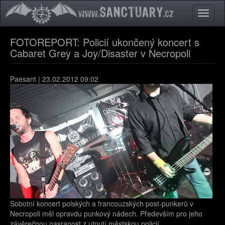
Přejít k hlavnímu obsahu
Toggle
naviga
FOTOREPORT: Policií ukončený koncert s
Cabaret Grey a Joy/Disaster v Necropoli
Paesant
| 23.02.2012 09:02
Sobotní koncert polských a francouzských post-punkerů v
Necropoli měl opravdu punkový nádech. Především pro jeho
závěrečnou nasranost z utnutí městskou policií.