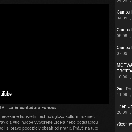
04.09.
,
Camoufl
04.09.
,
Camoufl
05.09.
,
Camoufl
07.09.
MORWAN
TROTO
10.09.
,
Gun Dre
11.09.
,
Then Co
tR - La Encantadora Furiosa
20.09.
,
nečekaně konkrétní technologicko-kulturní rozměr.
ravidla vůči hudbě vytvořené „zcela nebo podstatnou
všechny
dil si právo podezřelý obsah odstranit. Právě na tuto