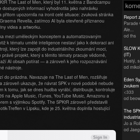
SPKtR The Last of Men, který byl 11. května z Bandcampu
kome
le dostupných informací vyhodnotila jako nahrávku
 přitom upozornila na ironii celé situace: zvuková stránka
Report 
 Graema Revella, zatímco AI byla otevřeně přiznanou
Parade 
iny videa a artworku.
Ale...
od ths
ážka mezi uměleckým konceptem a automatizovaným
iž k tématu umělé inteligence nestaví jako k dekoraci ani
SLOW KI
troji, který lze zapojit do industriálního zkoumání moci,
(IT)
že právě projekt, který s těmito tématy pracuje vědomě,
Hustý, 
snaží AI obsah potírat — a zároveň k jeho rozpoznávání
od miko
né nástroje.
zí do prázdna. Navazuje na The Last of Men, rozšiřuje
Eden Sy
 a zároveň ukazuje, že návrat SPK v nové podobě nebude
zvukem
m k tomu, jak se dnes hudba vyrábí, distribuuje, kontroluje
<333
2026 na Apple Music, iTunes, YouTube Music, Amazonu a
od beow
orem s výjimkou Spotify. The SPKtR zároveň představili
k-Treffen v Lipsku, kde je 25. května doplnila hostující
The SPK
industr
Jo a Rob
od Jaeg