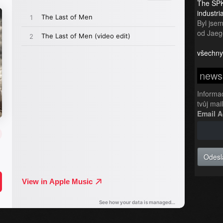
The SPK
industr
Byl jsem 
od Jaeg
všechny
newsl
Informa
tvůj mai
Email 
Odesl