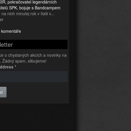
tR, pokračovatel legendárních
ialistů SPK, bojuje s Bandcampem
na nich minulej rok v Italii v...
er
 komentáře
etter
ce o chystaných akcích a novinky na
l. Žádný spam, slibujeme!
Address
*
at