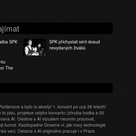
ajímat
 alba SPK
SPK přichystali sérii dosud
nevydaných živáků
ntu
For The
v Pordenone a bylo to skvely! 1. koncert po cca 38 letech!
c to pisu, projekce celyho koncertu (zhruba hodka a 50
rovana AI. Osobne s AI vizualem neumim pracovat,
ejt kumst. Kazdopadne Greame vi, jak novy technologie
ranka veci. Ostatne s AI originalne pracuje i v Praze