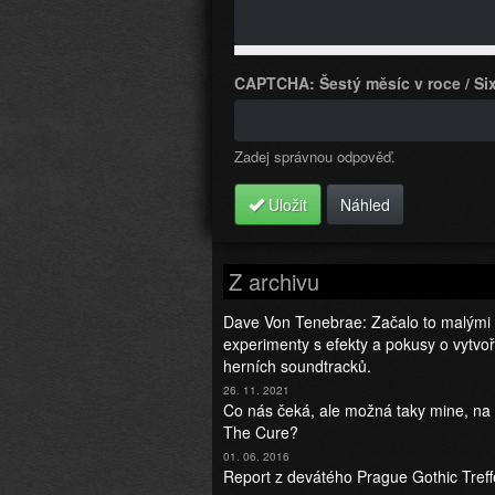
CAPTCHA: Šestý měsíc v roce / Six
Více informací o formátech text
Zadej správnou odpověď.
Uložit
Náhled
Z archivu
Dave Von Tenebrae: Začalo to malými
experimenty s efekty a pokusy o vytvo
herních soundtracků.
26. 11. 2021
Co nás čeká, ale možná taky mine, na
The Cure?
01. 06. 2016
Report z devátého Prague Gothic Tref