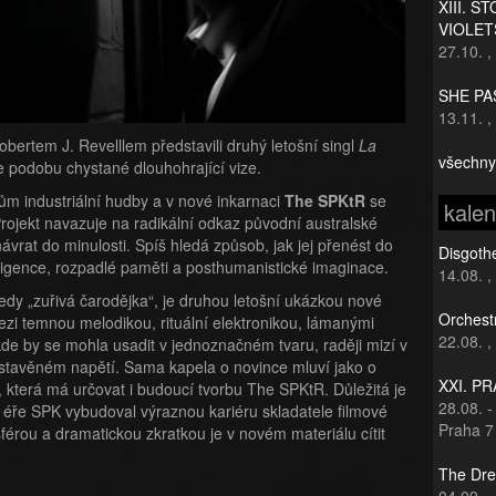
XIII. S
VIOLET
27.10.
,
SHE PAS
13.11.
,
ertem J. Revelllem představili druhý letošní singl
La
všechny
e podobu chystané dlouhohrající vize.
m industriální hudby a v nové inkarnaci
The SPKtR
se
kale
rojekt navazuje na radikální odkaz původní australské
vrat do minulosti. Spíš hledá způsob, jak jej přenést do
Disgothe
ligence, rozpadlé paměti a posthumanistické imaginace.
14.08.
,
edy „zuřivá čarodějka“, je druhou letošní ukázkou nové
Orchest
i temnou melodikou, rituální elektronikou, lámanými
22.08.
,
de by se mohla usadit v jednoznačném tvaru, raději mizí v
ystavěném napětí. Sama kapela o novince mluví jako o
XXI. P
, která má určovat i budoucí tvorbu The SPKtR. Důležitá je
28.08.
 éře SPK vybudoval výraznou kariéru skladatele filmové
Praha 7
érou a dramatickou zkratkou je v novém materiálu cítit
The Dre