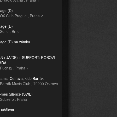
Divadlo Archa
,
Praha 1
age (D)
OX Club Prague
,
Praha 2
age (D)
Sono
,
Brno
age (D) na zámku
 (UA/DE) + SUPPORT: ROBOVI
ARA
Fuchs2
,
Praha 7
ams, Ostrava, klub Barrák
Barrák Music Club
,
70200 Ostrava
mes Silence (SWE)
Subzero
,
Praha
 události