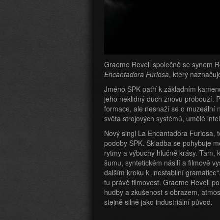
Graeme Revell společně se synem Rob
Encantadora Furiosa
, který naznačuj
Jméno SPK patří k základním kamenů
jeho neklidný duch znovu probouzí. P
formace, ale nesnaží se o muzeální ná
světa strojových systémů, umělé inte
Nový singl La Encantadora Furiosa, t
podoby SPK. Skladba se pohybuje mez
rytmy a výbuchy hlučné krásy. Tam, k
šumu, syntetickém násilí a filmově v
dalším kroku k „nestabilní gramatice“
tu právě filmovost. Graeme Revell po
hudby a zkušenost s obrazem, atmosf
stejně silně jako industriální původ.