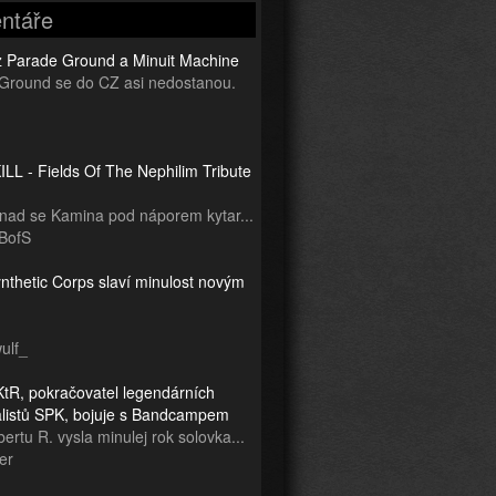
ntáře
z Parade Ground a Minuit Machine
Ground se do CZ asi nedostanou.
LL - Fields Of The Nephilim Tribute
snad se Kamina pod náporem kytar...
BofS
nthetic Corps slaví minulost novým
ulf_
tR, pokračovatel legendárních
ialistů SPK, bojuje s Bandcampem
ertu R. vysla minulej rok solovka...
er