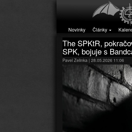
Přejít k hlavnímu obsahu
Novinky
Články
Kalen
The SPKtR, pokračova
SPK, bojuje s Ban
Pavel Zelinka
| 28.05.2026 11:06