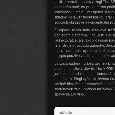
politiku narazil debutový singl The 
odstraněn poté, co jej platforma pod
vytvořenou umělou inteligencí. Kapela
skladby měla vzniknout lidskou prací
součástí obrazové a konceptuální rov
Z případu se tak stala ukázková sr
dohledem platforem. The SPKtR se tot
laciné zkratce, ale jako k dalšímu nás
těla, stroje a rozpadu autorství. Jen
narazil na hranici systému, jenž se 
nejspíš používá vlastní automatizova
La Encantadora Furiosa tak nepřichá
posthumanistický slovník The SPKtR
jen hudební událostí, ale i komentáře
a podezírá. Singl vyšel 19. května 
většině hlavních streamovacích platf
svou novou živou podobu na Wave-Goti
zpěvačka Evi Vine.