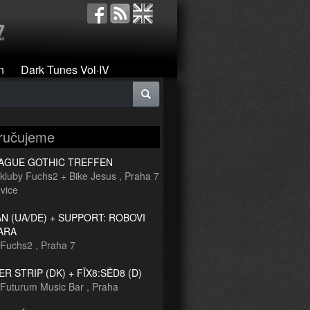
n
Dark Tunes Vol·IV
ručujeme
RAGUE GOTHIC TREFFEN
kluby Fuchs2 + Bike Jesus
,
Praha 7
vice
 (UA/DE) + SUPPORT: ROBOVI
ARA
Fuchs2
,
Praha 7
R STRIP (DK) + FÏX8:SËD8 (D)
Futurum Music Bar
,
Praha