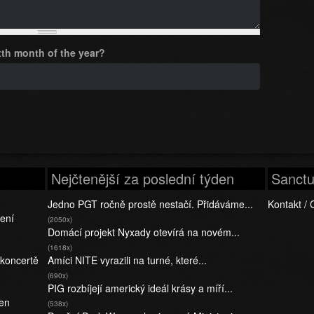
th month of the year?
ů
Nejčtenější za poslední týden
Sanctu
Jedno PGT ročně prostě nestačí. Přidáváme...
Kontakt / 
ření
(2050x)
Domácí projekt Nyxady otevírá na novém...
(1618x)
 koncertě
Amíci NITE vyrazili na turné, které...
(690x)
PIG rozbíjejí americký ideál krásy a míří...
fen
(538x)