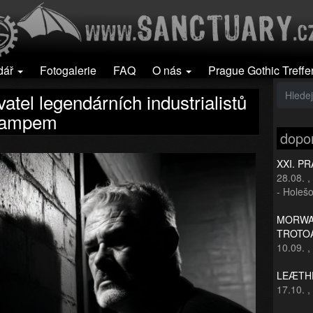
dář
Fotogalerie
FAQ
O nás
Prague Gothic Treffe
tel legendárních industrialistů
dcampem
dopo
XXI. P
28.08.
,
- Holešo
MORWAN
TROTO
10.09.
,
LEÆTHE
17.10.
,