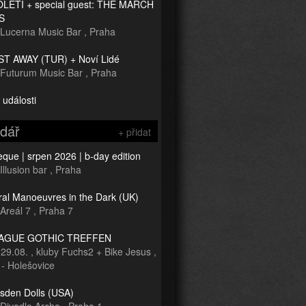
TOLETÍ + special guest: THE MARCH
S
Lucerna Music Bar
,
Praha
T AWAY (TUR) + Noví Lidé
Futurum Music Bar
,
Praha
 události
ndář
+ přidat
que | srpen 2026 | b-day edition
Illusion bar
,
Praha
ral Manoeuvres in the Dark (UK)
Areál 7
,
Praha 7
RAGUE GOTHIC TREFFEN
-
29.08.
,
kluby Fuchs2 + Bike Jesus
,
 - Holešovice
sden Dolls (USA)