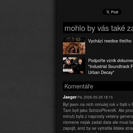
mohlo by vás také z
Vychází reedice třetího
Podpořte vznik dokume
"Industrial Soundtrack 
Urban Decay"
Komentáře
Jaeger
Pá, 2026-05-29 18:15
Byl jsem na nich minulej rok v Italii 
Tam byli jako SchizoPhreniK. Ale pro
minut) byla z naprosty vetsiny gene
nicmene nejak zadat data ale musi b
zapojit, aniz by se vytratila lidska st